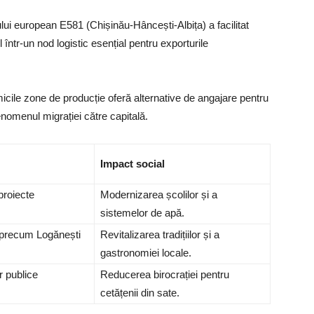
i european E581 (Chișinău-Hâncești-Albița) a facilitat
 într-un nod logistic esențial pentru exporturile
micile zone de producție oferă alternative de angajare pentru
 fenomenul migrației către capitală.
Impact social
proiecte
Modernizarea școlilor și a
sistemelor de apă.
ți precum Logănești
Revitalizarea tradițiilor și a
gastronomiei locale.
r publice
Reducerea birocrației pentru
cetățenii din sate.