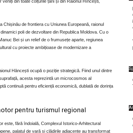
 veniți din toate colțurile țării și din Raionul Hîncești,
ala Chișinău de frontiera cu Uniunea Europeană, raionul
i dinamici poli de dezvoltare din Republica Moldova. Cu o
 Manuc Bei și un relief de o frumusețe aparte, regiunea
ultural cu proiecte ambițioase de modernizare a
Sp
aionul Hâncești ocupă o poziție strategică. Fiind unul dintre
 suprafață, acesta reprezintă un microcosmos al
luptă continuă pentru eficiență economică, dublată de dorința
Ar
otor pentru turismul regional
lor este, fără îndoială, Complexul Istorico-Arhitectural
pene, palatul de vară și clădirile adiacente au transformat