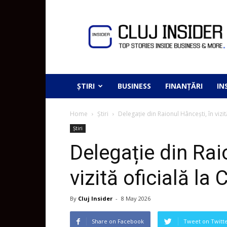
ȘTIRI
BUSINESS
FINANȚĂRI
IN
Home
Știri
Delegație din Raionul Hâncești, în vizit
Știri
Delegație din Rai
vizită oficială la
By
Cluj Insider
-
8 May 2026
Share on Facebook
Tweet on Twitt