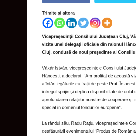
Trimite și altora
Vicepreședinții Consiliului Județean Cluj, Vák
vizita unei delegații oficiale din raionul Hân
Cluj, condusă de noul președinte al Consiliu
Vákár István, vicepreședintele Consiliului Județ
Hâncești, a declarat: “Am profitat de această viz
a întări legăturile cu frații de peste Prut. În 
întregul sprijin și deplina disponibilitate de col
aprofundarea relațiilor noastre de cooperare și i
special în domeniul fondurilor europene”.
La rândul său, Radu Rațiu, vicepreședintele Cons
desfășurării evenimentului “Produs de România”,