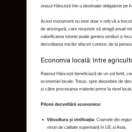
orașul Hâncești într-o destinație obligatorie pe har
Acest monument nu este doar o relicvă a trecutu
de anvergură, care reușește să atragă anual mii 
valorificarea istoriei poate genera venituri și l
dezvoltarea micilor afaceri conexe, de la pensiu
Economia locală: între agricult
Raionul Hâncești beneficiază de un sol fertil, c
economiei locale. Totuși, spre deosebire de decen
și către procesarea materiei prime la nivel local.
Pilonii dezvoltării economice:
Viticultura și vinificația:
Cramele din regiune
vinuri de calitate superioară în UE și Asia.