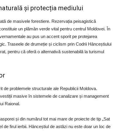
naturală și protecția mediului
ată de masivele forestiere. Rezervația peisagistică
 constituie un plămân verde vital pentru centrul Moldovei. În
neguvernamentale au pus un accent sporit pe protejarea
gic. Traseele de drumeție și ciclism prin Codrii Hânceștiului
rat, pentru că oferă o alternativă sustenabilă la turismul
or
rit de problemele structurale ale Republicii Moldova.
investiții masive în sistemele de canalizare și management
lui Raional.
iasporei și din numărul tot mai mare de proiecte de tip „Sat
de firul ierbii. Hânceștiul de astăzi nu este doar un loc de