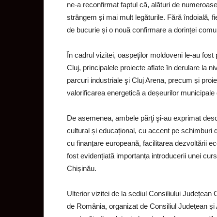
ne-a reconfirmat faptul că, alături de numeroa
strângem și mai mult legăturile. Fără îndoială, fi
de bucurie și o nouă confirmare a dorinței comune
În cadrul vizitei, oaspeţilor moldoveni le-au fost 
Cluj, principalele proiecte aflate în derulare la 
parcuri industriale şi Cluj Arena, precum și proie
valorificarea energetică a deșeurilor municipale d
De asemenea, ambele părţi şi-au exprimat desch
cultural și educațional, cu accent pe schimburi 
cu finanțare europeană, facilitarea dezvoltării ec
fost evidențiată importanța introducerii unei cu
Chișinău.
Ulterior vizitei de la sediul Consiliului Județea
de România, organizat de Consiliul Județean și A