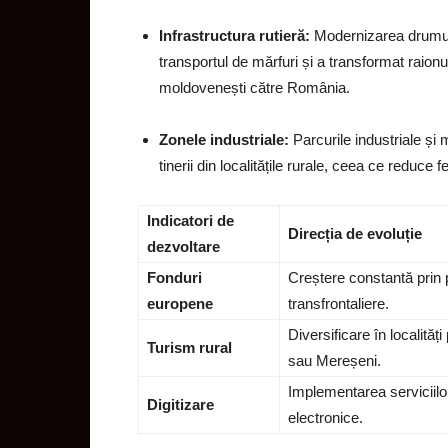
Infrastructura rutieră:
Modernizarea drumulu
transportul de mărfuri și a transformat raionul
moldovenești către România.
Zonele industriale:
Parcurile industriale și 
tinerii din localitățile rurale, ceea ce reduce
Indicatori de
Direcția de evoluție
dezvoltare
Fonduri
Creștere constantă prin 
europene
transfrontaliere.
Diversificare în localită
Turism rural
sau Mereșeni.
Implementarea serviciilo
Digitizare
electronice.