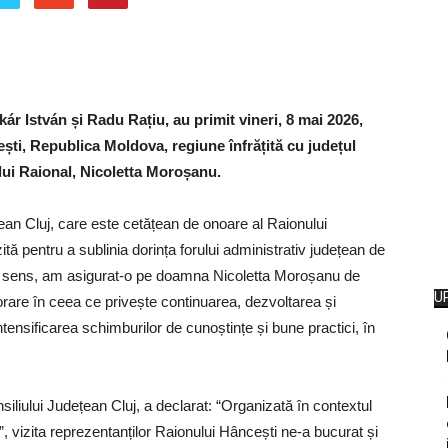
ár István și Radu Rațiu, au primit vineri, 8 mai 2026,
cești, Republica Moldova, regiune înfrățită cu județul
lui Raional, Nicoletta Moroșanu.
ean Cluj, care este cetățean de onoare al Raionului
ită pentru a sublinia dorința forului administrativ județean de
acest sens, am asigurat-o pe doamna Nicoletta Moroșanu de
U
aborare în ceea ce privește continuarea, dezvoltarea și
ntensificarea schimburilor de cunoștințe și bune practici, în
iliului Județean Cluj, a declarat: “Organizată în contextul
 vizita reprezentanților Raionului Hâncești ne-a bucurat și