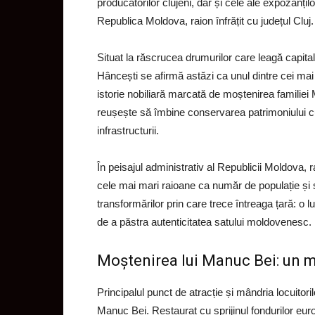
producătorilor clujeni, dar și cele ale expozanților
Republica Moldova, raion înfrățit cu județul Cluj.
Situat la răscrucea drumurilor care leagă capit
Hâncești se afirmă astăzi ca unul dintre cei ma
istorie nobiliară marcată de moștenirea familiei
reușește să îmbine conservarea patrimoniului c
infrastructurii.
În peisajul administrativ al Republicii Moldova, r
cele mai mari raioane ca număr de populație și
transformărilor prin care trece întreaga țară: o 
de a păstra autenticitatea satului moldovenesc.
Moștenirea lui Manuc Bei: un m
Principalul punct de atracție și mândria locuitori
Manuc Bei. Restaurat cu sprijinul fondurilor euro