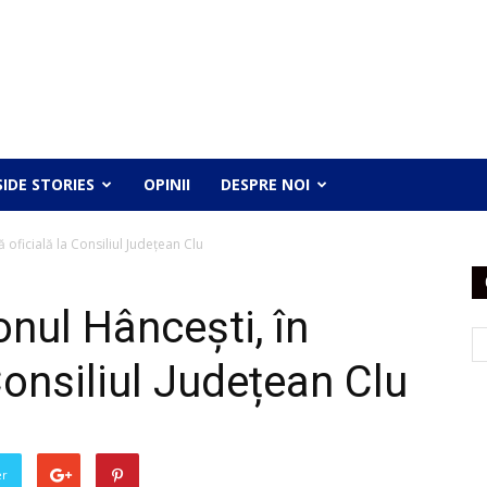
SIDE STORIES
OPINII
DESPRE NOI
ă oficială la Consiliul Județean Clu
onul Hâncești, în
 Consiliul Județean Clu
er