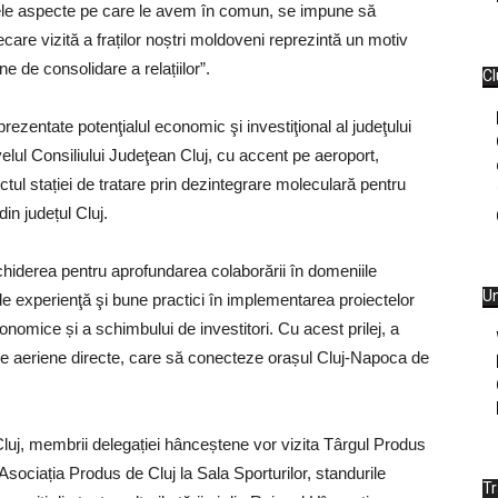
sele aspecte pe care le avem în comun, se impune să
ecare vizită a fraților noștri moldoveni reprezintă un motiv
 de consolidare a relațiilor”.
Cl
prezentate potenţialul economic şi investiţional al judeţului
nivelul Consiliului Judeţean Cluj, cu accent pe aeroport,
ctul stației de tratare prin dezintegrare moleculară pentru
in județul Cluj.
iderea pentru aprofundarea colaborării în domeniile
Un
de experienţă şi bune practici în implementarea proiectelor
onomice și a schimbului de investitori. Cu acest prilej, a
rse aeriene directe, care să conecteze orașul Cluj-Napoca de
n Cluj, membrii delegației hânceștene vor vizita Târgul Produs
sociația Produs de Cluj la Sala Sporturilor, standurile
T