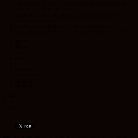
Suplimentare cu peste 33 milioane de lei la rectificarea de
buget a Consiliului Județean Cluj
Suplimentare cu 5 milioane de lei pentru deszăpezirea
drumurilor județene
Fonduri suplimentare pentru șapte spitale din Cluj
Buget mai mare decât anul trecut pentru Programul Rabla
TAGS
alocare
buget
caine
microcipare
program
rasa comuna
sterilizare
suplimentare
SHARE
Facebook
Twitter
Previous article
Primăria Cluj-Napoca, semnatar al Declarației de la