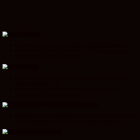
UP NEWS
Care este stadiul lucrărilor la Spitalul Pediatric Monobloc
Facultatea de Business din cadrul UBB obține prestigioasa
acreditare internațională AACSB
ClujToday
SportinCluj: Cine este fotbalistul cu două diplome care a
învățat româna la 2 ani
Compania de Apă Someș, campioană la dezvoltarea
infrastructurii de apă și canalizare
Unesco in Romania – History & Legacy
World Heritage Committee inscribes Primeval Beech Forests
of the Carpathians on UNESCO’s World Heritage List
Transylvania Today®