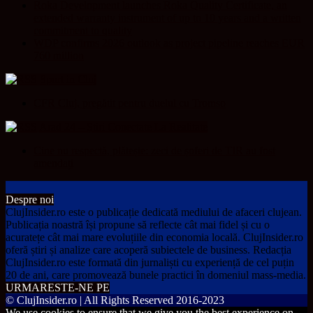
Roka Development launches Roka Quality Certificate, an
extended warranty instrument of up to 10 years and a written
commitment to quality
WDP confirms 2026 outlook as project pipeline reaches EUR
760 million
Sport in Cluj
CFR Cluj, pregătit pentru duelul cu Tromso
Arad 24 – Știri Conectate La Realitate
Cine nu respectă, plătește: zeci de șoferi de TIR au fost
amendați
Despre noi
ClujInsider.ro este o publicație dedicată mediului de afaceri clujean.
Publicația noastră își propune să reflecte cât mai fidel și cu o
acuratețe cât mai mare evoluțiile din economia locală. ClujInsider.ro
oferă știri și analize care acoperă subiectele de business. Redacția
ClujInsider.ro este formată din jurnaliști cu experiență de cel puțin
20 de ani, care promovează bunele practici în domeniul mass-media.
URMARESTE-NE PE
© ClujInsider.ro | All Rights Reserved 2016-2023
We use cookies to ensure that we give you the best experience on