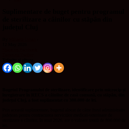
Suplimentare de buget pentru programul
de sterilizare a câinilor cu stăpân din
județul Cluj
By
Mihaela Ursan
-
12 May 2026
Share on Facebook
Tweet on Twitter
Trimite și altora
Bugetul Programului de sterilizare, identificare prin microcip și
înregistrare în RECS a câinilor de rasă comună, cu stăpân, din
județul Cluj, a fost suplimentat cu 300.000 de lei.
Prin această suplimentare, bugetul alocat de către forul administrativ
județean pentru contractarea serviciilor medical-veterinare de
sterilizare a câinilor, în anul 2026, are o valoare totală de 800.000 de
lei.