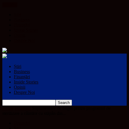
CLOSE
Știri
Business
Finanțări
Inside Stories
Opinii
Despre Noi
Știri
Business
Finanțări
Inside Stories
Opinii
Despre Noi
Home
Finanțări
Suplimentare de buget pentru programul de
sterilizare a câinilor cu stăpân din...
Finanțări
Știri