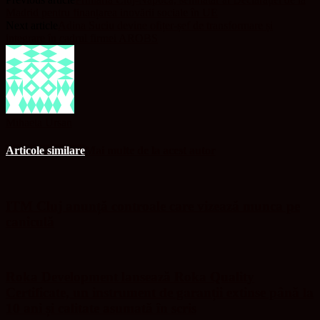
Madrid pentru finanțarea inovării sociale în UE
Next article
Adina Suciu devine ofițer-șef de transformare și
integrare în cadrul firmei AROBS
Mihaela Ursan
Articole similare
Mai multe de la acest autor
ITM Cluj anunță controale care vizează munca pe
caniculă
Roka Development lansează Roka Quality
Certificate, un instrument de garanții extinse până la
10 ani și calitate asumată în scris