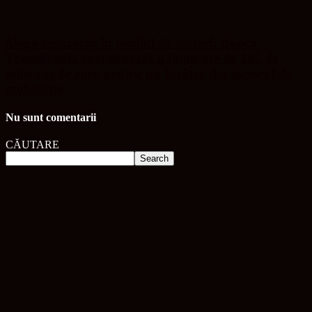
Mega-tranzacție în mediul de afaceri: Banca
Transilvania coordonează o finanțare de 187 de
milioane de euro pentru un jucător din sectorul de
mobilitate
Nu sunt comentarii
CĂUTARE