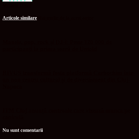
Mihaela Ursan
Articole similare
Mai multe de la acest autor
Manele, pop, rock și DJ-i: Peste 120 000 de
participanți la prima seară de Untold
RIVUS transformă fosta platformă Carbochim într-
un nou centru cultural și de divertisment din Cluj-
Napoca
ITM Cluj anunță controale care vizează munca pe
caniculă
Nu sunt comentarii