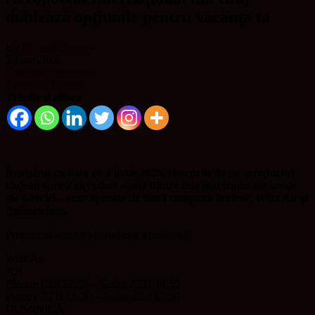
dublează opțiunile pentru vacanța ta
By
Mihaela Ursan
-
5 June 2026
Share on Facebook
Tweet on Twitter
Trimite și altora
Începând cu data de 4 iunie 2026, zborurile de pe aeroportul
clujean spre Zakynthos – una dintre cele mai frumoase insule
ale Greciei – sunt operate de două companii aeriene, Wizz Air și
Animawings.
Programul acestor zboruri este următorul:
Wizz Air
JOI
Plecare CLJ 12:50 – Sosire ZTH 14:55
Plecare ZTH 15:30 – Sosire CLJ 17:30
DUMINICĂ