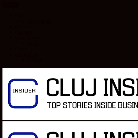
CLOSE
Știri
Internațional
Business
Finanțări
Inside Stories
Sinteze
Opinii
Despre Noi
Contact