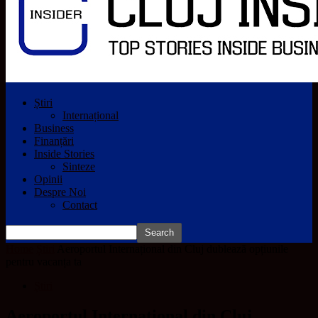
Știri
Internațional
Business
Finanțări
Inside Stories
Sinteze
Opinii
Despre Noi
Contact
Home
Știri
Aeroportul Internațional din Cluj dublează opțiunile
pentru vacanța ta
Știri
Aeroportul Internațional din Cluj