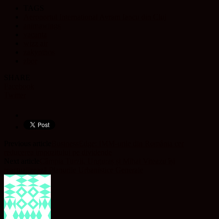
TAGS
Aeroportul International Avram Iancu din Cluj
animawings
vacanta
wizz air
zakynthos
zbor
SHARE
Facebook
Twitter
Previous article
BusinessEdge: IMM-urile din România cer
reducerea impozitului pe dividende
Next article
Câmpia Turzii, Unguraș și Mihai Viteazu își
reactualizează Planurile Urbanistice Generale