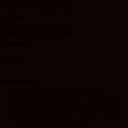
Plecare CLJ 14:55 – Sosire ZTH 17:00
Plecare ZTH 17:30 – Sosire CLJ 19:30
Animawings
JOI
Plecare CLJ 07:55 – Sosire ZTH 09:55
Plecare ZTH 07:40 – Sosire CLJ 09:30
Comments
comments
Related Posts:
Două noi rute directe de pe Aeroportul din Cluj
Din 1 august se zboară spre CORFU de pe Aeroportul
Cluj
HiSky va opera zboruri către Tel Aviv de pe Aeroportul
din Cluj
CFR Călători ieftinește biletele pe 25 de rute – Trenurile
InterRegio devin trenuri RegioExpres