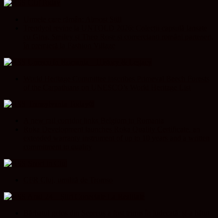
ClujToday
Urmele care rămân: Almost Still
Trendyol revine la UNTOLD 2026: Colecții capsulă lansate
cu Gina, Smiley și Theo Rose și comercianți români parteneri,
în premieră la Fashion Village
Unesco in Romania – History & Legacy
World Heritage Committee inscribes Primeval Beech Forests
of the Carpathians on UNESCO’s World Heritage List
Transylvania Today®
A new rail corridor links Belgium to Romania
Roka Development launches Roka Quality Certificate, an
extended warranty instrument of up to 10 years and a written
commitment to quality
Sport in Cluj
CFR Cluj, umilită de Tromso
Arad 24 – Știri Conectate La Realitate
Bărbatul gelos din Șepreuș a fost trimis în judecată: și-a bătut