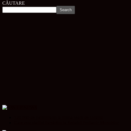
CĂUTARE
UP NEWS
120 000 de participanți la prima seară de Untold
Care este stadiul lucrărilor la Spitalul Pediatric Monobloc