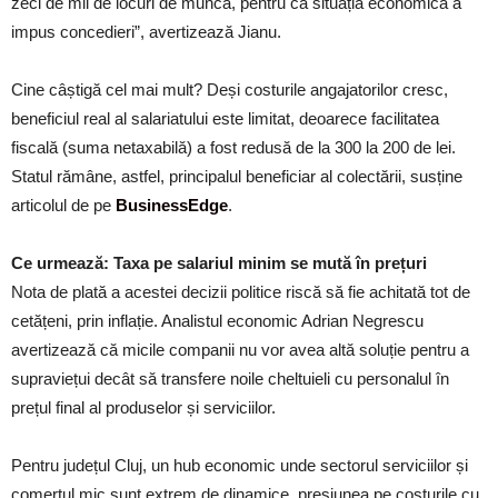
zeci de mii de locuri de muncă, pentru că situația economică a
impus concedieri”, avertizează Jianu.
Cine câștigă cel mai mult? Deși costurile angajatorilor cresc,
beneficiul real al salariatului este limitat, deoarece facilitatea
fiscală (suma netaxabilă) a fost redusă de la 300 la 200 de lei.
Statul rămâne, astfel, principalul beneficiar al colectării, susține
articolul de pe
BusinessEdge
.
Ce urmează: Taxa pe salariul minim se mută în prețuri
Nota de plată a acestei decizii politice riscă să fie achitată tot de
cetățeni, prin inflație. Analistul economic Adrian Negrescu
avertizează că micile companii nu vor avea altă soluție pentru a
supraviețui decât să transfere noile cheltuieli cu personalul în
prețul final al produselor și serviciilor.
Pentru județul Cluj, un hub economic unde sectorul serviciilor și
comerțul mic sunt extrem de dinamice, presiunea pe costurile cu