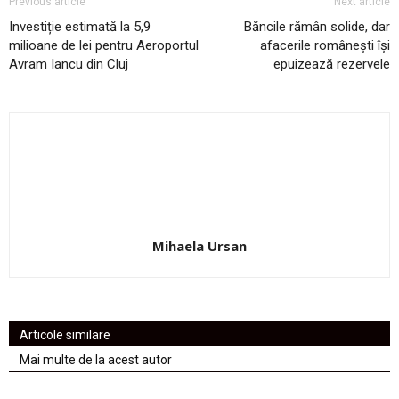
Previous article
Next article
Investiție estimată la 5,9
Băncile rămân solide, dar
milioane de lei pentru Aeroportul
afacerile românești își
Avram Iancu din Cluj
epuizează rezervele
Mihaela Ursan
Articole similare
Mai multe de la acest autor