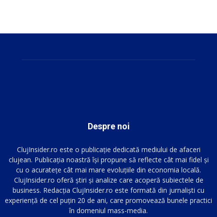
Despre noi
ClujInsider.ro este o publicație dedicată mediului de afaceri
clujean. Publicația noastră își propune să reflecte cât mai fidel și
cu o acuratețe cât mai mare evoluțiile din economia locală.
ClujInsider.ro oferă știri și analize care acoperă subiectele de
business. Redacția ClujInsider.ro este formată din jurnaliști cu
experiență de cel puțin 20 de ani, care promovează bunele practici
în domeniul mass-media.