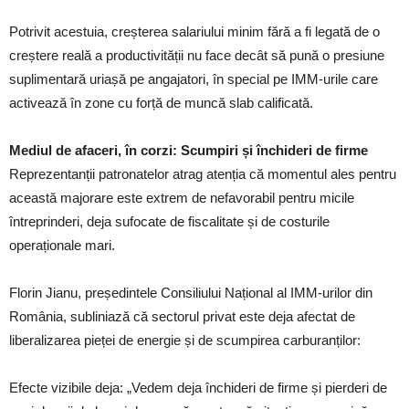
Potrivit acestuia, creșterea salariului minim fără a fi legată de o
creștere reală a productivității nu face decât să pună o presiune
suplimentară uriașă pe angajatori, în special pe IMM-urile care
activează în zone cu forță de muncă slab calificată.
Mediul de afaceri, în corzi: Scumpiri și închideri de firme
Reprezentanții patronatelor atrag atenția că momentul ales pentru
această majorare este extrem de nefavorabil pentru micile
întreprinderi, deja sufocate de fiscalitate și de costurile
operaționale mari.
Florin Jianu, președintele Consiliului Național al IMM-urilor din
România, subliniază că sectorul privat este deja afectat de
liberalizarea pieței de energie și de scumpirea carburanților:
Efecte vizibile deja: „Vedem deja închideri de firme și pierderi de