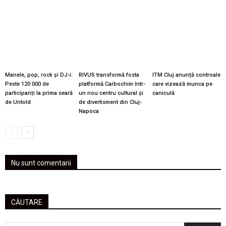
Manele, pop, rock și DJ-i:
RIVUS transformă fosta
ITM Cluj anunță controale
Peste 120 000 de
platformă Carbochim într-
care vizează munca pe
participanți la prima seară
un nou centru cultural și
caniculă
de Untold
de divertisment din Cluj-
Napoca
Nu sunt comentarii
CĂUTARE