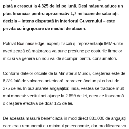
plată a crescut la 4.325 de lei pe lună. Deși măsura aduce un
plus financiar pentru aproximativ 1,7 milioane de salariați,
decizia – intens disputată în interiorul Guvernului – este
privită cu îngrijorare de mediul de afaceri.
Potrivit
BusinessEdge
, experții fiscali și reprezentanții IMM-urilor
avertizează că majorarea va pune presiune pe costurile firmelor
mici și va genera un nou val de scumpiri pentru consumatori.
Conform datelor oficiale de la Ministerul Muncii, creșterea este de
6,8% față de valoarea anterioară, reprezentând un plus brut de
275 de lei. În buzunarele angajaților, însă, vestea se traduce mult
mai modest: venitul net ajunge la 2.699 de lei, ceea ce înseamnă
o creștere efectivă de doar 125 de lei.
De această măsură beneficiază în mod direct 831.000 de angajați
care erau remunerați cu minimul pe economie, dar modificarea va