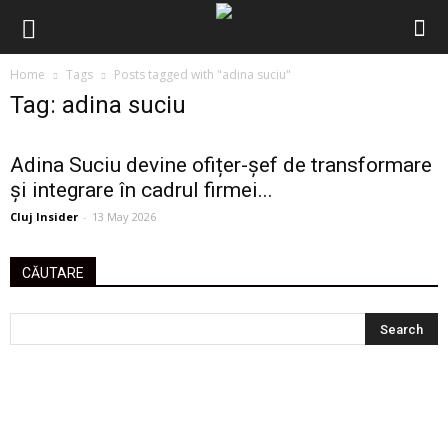
Home
Tags
Posts tagged with "adina suciu"
Tag: adina suciu
Adina Suciu devine ofițer-șef de transformare
și integrare în cadrul firmei...
Cluj Insider
-
13 May 2026
CĂUTARE