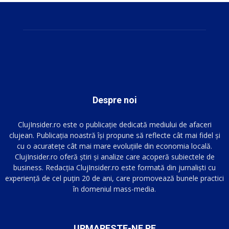
Despre noi
ClujInsider.ro este o publicație dedicată mediului de afaceri
clujean. Publicația noastră își propune să reflecte cât mai fidel și
cu o acuratețe cât mai mare evoluțiile din economia locală.
ClujInsider.ro oferă știri și analize care acoperă subiectele de
business. Redacția ClujInsider.ro este formată din jurnaliști cu
experiență de cel puțin 20 de ani, care promovează bunele practici
în domeniul mass-media.
URMARESTE-NE PE