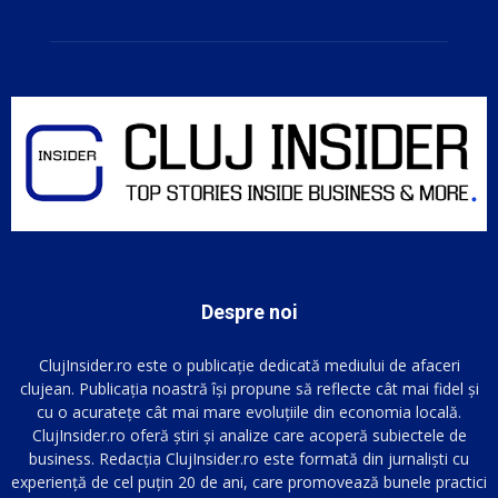
Despre noi
ClujInsider.ro este o publicație dedicată mediului de afaceri
clujean. Publicația noastră își propune să reflecte cât mai fidel și
cu o acuratețe cât mai mare evoluțiile din economia locală.
ClujInsider.ro oferă știri și analize care acoperă subiectele de
business. Redacția ClujInsider.ro este formată din jurnaliști cu
experiență de cel puțin 20 de ani, care promovează bunele practici