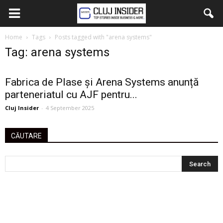
Home
Tags
Posts tagged with "arena systems"
Tag: arena systems
Fabrica de Plase și Arena Systems anunță
parteneriatul cu AJF pentru...
Cluj Insider
-
4 September 2025
CĂUTARE