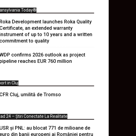
ransylvania Today®
Roka Development launches Roka Quality
Certificate, an extended warranty
instrument of up to 10 years and a written
commitment to quality
WDP confirms 2026 outlook as project
pipeline reaches EUR 760 million
ort in Cluj
CFR Cluj, umilită de Tromso
ad 24 – Știri Conectate La Realitate
USR și PNL: au blocat 771 de milioane de
euro din banii europeni ai României pentru