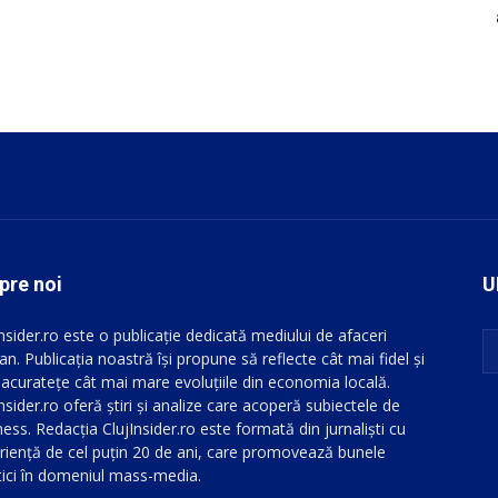
pre noi
U
Insider.ro este o publicație dedicată mediului de afaceri
an. Publicația noastră își propune să reflecte cât mai fidel și
 acuratețe cât mai mare evoluțiile din economia locală.
nsider.ro oferă știri și analize care acoperă subiectele de
ess. Redacția ClujInsider.ro este formată din jurnaliști cu
riență de cel puțin 20 de ani, care promovează bunele
tici în domeniul mass-media.