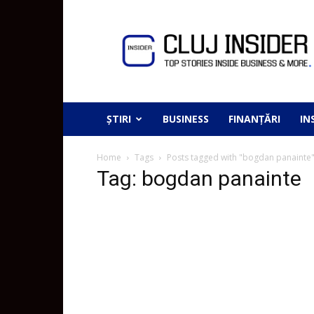
ȘTIRI
BUSINESS
FINANȚĂRI
IN
Home
Tags
Posts tagged with "bogdan panainte
Tag: bogdan panainte