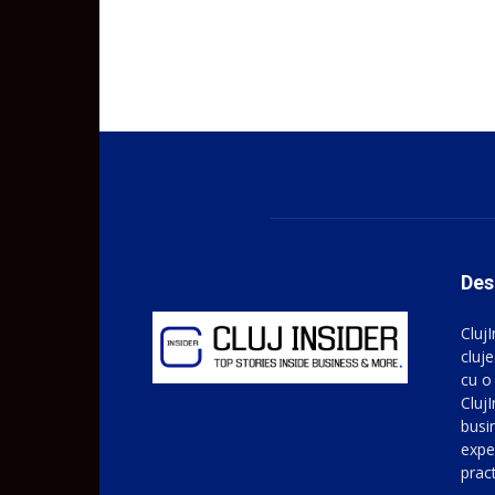
Des
Cluj
cluje
cu o
ClujI
busin
expe
prac