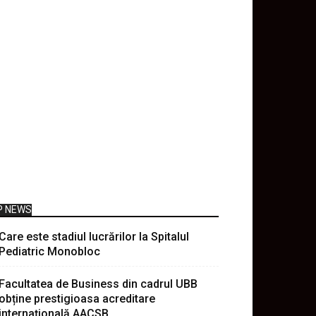
P NEWS
Care este stadiul lucrărilor la Spitalul
Pediatric Monobloc
Facultatea de Business din cadrul UBB
obține prestigioasa acreditare
internațională AACSB