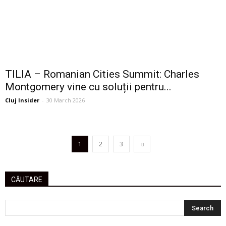
TILIA – Romanian Cities Summit: Charles
Montgomery vine cu soluții pentru...
Cluj Insider
-
30 March 2026
1
2
3
CĂUTARE