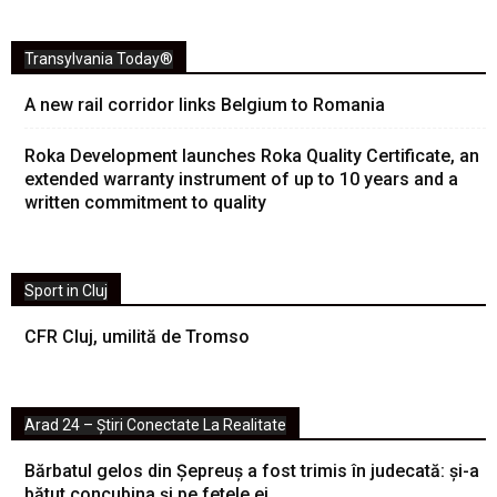
Transylvania Today®
A new rail corridor links Belgium to Romania
Roka Development launches Roka Quality Certificate, an
extended warranty instrument of up to 10 years and a
written commitment to quality
Sport in Cluj
CFR Cluj, umilită de Tromso
Arad 24 – Știri Conectate La Realitate
Bărbatul gelos din Șepreuș a fost trimis în judecată: și-a
bătut concubina și pe fetele ei