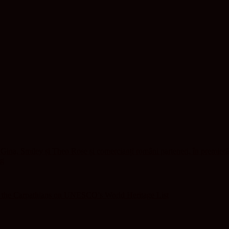
ina, Smiley și Theo Rose și comercianți români parteneri, în premieră
ng
f the Carpathians on UNESCO’s World Heritage List