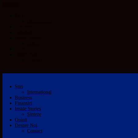
CLOSE
Știri
Internațional
Business
Finanțări
Inside Stories
Sinteze
Opinii
Despre Noi
Contact
Știri
Internațional
Business
Finanțări
Inside Stories
Sinteze
Opinii
Despre Noi
Contact