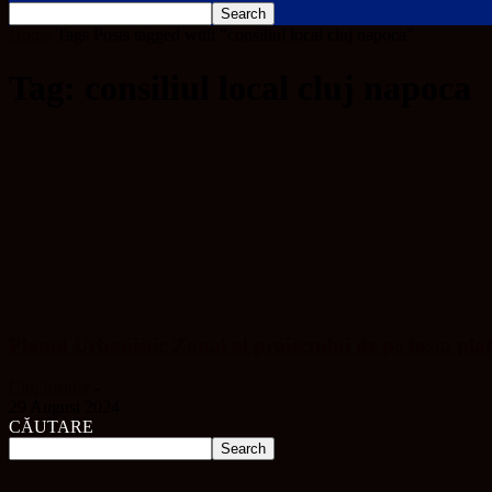
Home
Tags
Posts tagged with "consiliul local cluj napoca"
Tag: consiliul local cluj napoca
Planul Urbanistic Zonal al proiectului de pe fosta pl
Cluj Insider
-
29 August 2024
CĂUTARE