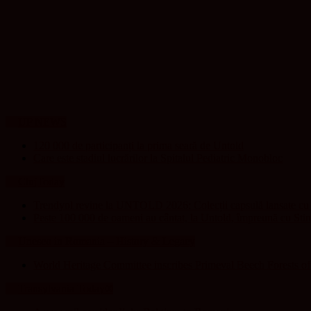
UP NEWS
120 000 de participanți la prima seară de Untold
Care este stadiul lucrărilor la Spitalul Pediatric Monobloc
ClujToday
Trendyol revine la UNTOLD 2026: Colecții capsulă lansate cu G
Peste 100 000 de oameni au cântat, la Untold, împreună cu Sti
Unesco in Romania – History & Legacy
World Heritage Committee inscribes Primeval Beech Forests o
Transylvania Today®