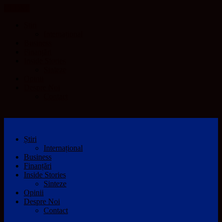
CLOSE
Știri
Internațional
Business
Finanțări
Inside Stories
Sinteze
Opinii
Despre Noi
Contact
Știri
Internațional
Business
Finanțări
Inside Stories
Sinteze
Opinii
Despre Noi
Contact