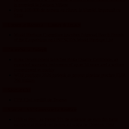
în premieră la Fashion Village
Peste 100 000 de oameni au cântat, la Untold, împreună cu
Sting
Unesco in Romania – History & Legacy
World Heritage Committee inscribes Primeval Beech Forests
of the Carpathians on UNESCO’s World Heritage List
Transylvania Today®
Roka Development launches Roka Quality Certificate, an
extended warranty instrument of up to 10 years and a written
commitment to quality
WDP confirms 2026 outlook as project pipeline reaches EUR
760 million
Sport in Cluj
CFR Cluj, umilită de Tromso
Arad 24 – Știri Conectate La Realitate
USR și PNL: au blocat 771 de milioane de euro din banii
europeni ai României pentru a-l scăpa pe Dominic Fritz