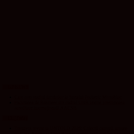
UP NEWS
Care este stadiul lucrărilor la Spitalul Pediatric Monobloc
Facultatea de Business din cadrul UBB obține prestigioasa
acreditare internațională AACSB
ClujToday
Trendyol revine la UNTOLD 2026: Colecții capsulă lansate
cu Gina, Smiley și Theo Rose și comercianți români parteneri,