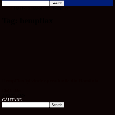
Home
Tags
Posts tagged with "hempflax"
Tag: hempflax
HempFlax își vinde operațiunile din România
Cluj Insider
-
3 March 2026
CĂUTARE