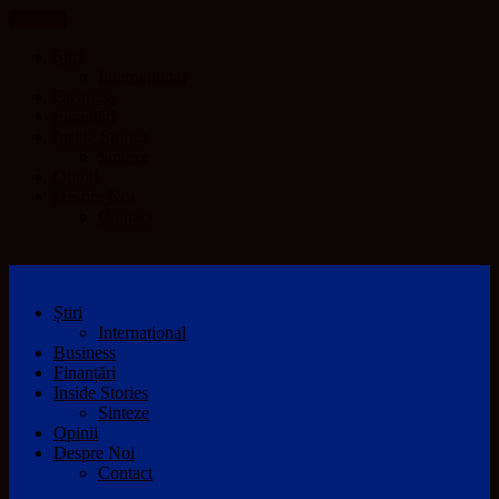
CLOSE
Știri
Internațional
Business
Finanțări
Inside Stories
Sinteze
Opinii
Despre Noi
Contact
Știri
Internațional
Business
Finanțări
Inside Stories
Sinteze
Opinii
Despre Noi
Contact