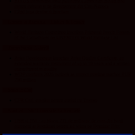
RIVUS transformă fosta platformă Carbochim într-un nou
centru cultural și de divertisment din Cluj-Napoca
Când luna devine o întrebare
Unesco in Romania – History & Legacy
World Heritage Committee inscribes Primeval Beech Forests
of the Carpathians on UNESCO’s World Heritage List
Transylvania Today®
Roka Development launches Roka Quality Certificate, an
extended warranty instrument of up to 10 years and a written
commitment to quality
WDP confirms 2026 outlook as project pipeline reaches EUR
760 million
Sport in Cluj
CFR Cluj, pregătit pentru duelul cu Tromso
Arad 24 – Știri Conectate La Realitate
USR și PNL: au blocat 771 de milioane de euro din banii
europeni ai României pentru a-l scăpa pe Dominic Fritz