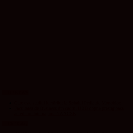
UP NEWS
Care este stadiul lucrărilor la Spitalul Pediatric Monobloc
Facultatea de Business din cadrul UBB obține prestigioasa
acreditare internațională AACSB
ClujToday