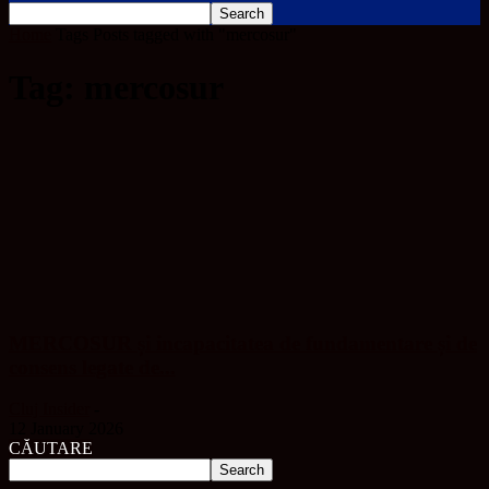
Home
Tags
Posts tagged with "mercosur"
Tag: mercosur
MERCOSUR și incapacitatea de fundamentare și de
consens legate de...
Cluj Insider
-
12 January 2026
CĂUTARE