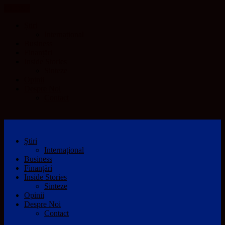
CLOSE
Știri
Internațional
Business
Finanțări
Inside Stories
Sinteze
Opinii
Despre Noi
Contact
Știri
Internațional
Business
Finanțări
Inside Stories
Sinteze
Opinii
Despre Noi
Contact