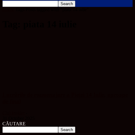
Home
Tags
Posts tagged with "piata 14 iulie"
Tag: piata 14 iulie
Lucrările de reamenajare a Pieței 14 Iulie, aproape
de final
Cluj Insider
-
31 October 2025
CĂUTARE