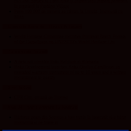
cu Gina, Smiley și Theo Rose și comercianți români parteneri,
în premieră la Fashion Village
Peste 100 000 de oameni au cântat, la Untold, împreună cu
Sting
Unesco in Romania – History & Legacy
World Heritage Committee inscribes Primeval Beech Forests
of the Carpathians on UNESCO’s World Heritage List
Transylvania Today®
A new rail corridor links Belgium to Romania
Roka Development launches Roka Quality Certificate, an
extended warranty instrument of up to 10 years and a written
commitment to quality
Sport in Cluj
CFR Cluj, umilită de Tromso
Arad 24 – Știri Conectate La Realitate
Bărbatul gelos din Șepreuș a fost trimis în judecată: și-a bătut
concubina și pe fetele ei