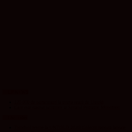
UP NEWS
120 000 de participanți la prima seară de Untold
Care este stadiul lucrărilor la Spitalul Pediatric Monobloc
ClujToday
Trendyol revine la UNTOLD 2026: Colecții capsulă lansate