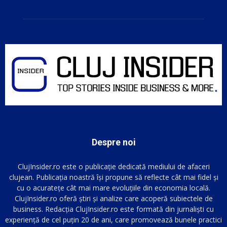
Despre noi
ClujInsider.ro este o publicație dedicată mediului de afaceri
clujean. Publicația noastră își propune să reflecte cât mai fidel și
cu o acuratețe cât mai mare evoluțiile din economia locală.
ClujInsider.ro oferă știri și analize care acoperă subiectele de
business. Redacția ClujInsider.ro este formată din jurnaliști cu
experiență de cel puțin 20 de ani, care promovează bunele practici