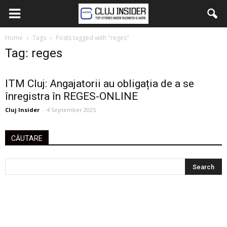
Home
Tags
Posts tagged with "reges"
Tag: reges
ITM Cluj: Angajatorii au obligația de a se
înregistra în REGES-ONLINE
Cluj Insider
-
4 September 2025
CĂUTARE