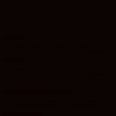
UP NEWS
120 000 de participanți la prima seară de Untold
Care este stadiul lucrărilor la Spitalul Pediatric Monobloc
ClujToday
Urmele care rămân: Almost Still
Trendyol revine la UNTOLD 2026: Colecții capsulă lansate
cu Gina, Smiley și Theo Rose și comercianți români parteneri,
în premieră la Fashion Village
Unesco in Romania – History & Legacy
World Heritage Committee inscribes Primeval Beech Forests
of the Carpathians on UNESCO’s World Heritage List
Transylvania Today®