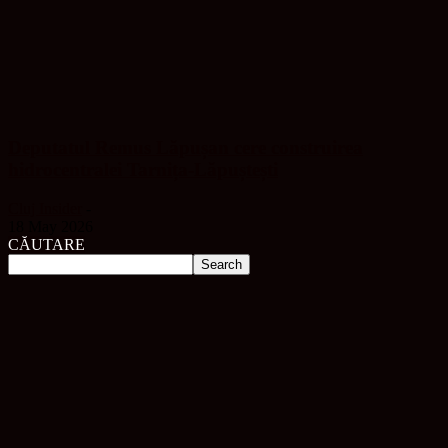
Deputatul Remus Lăpușan cere construirea
hidrocentralei Tarnița-Lăpuștești
Cluj Insider
-
18 May 2026
CĂUTARE