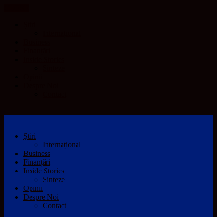
CLOSE
Știri
Internațional
Business
Finanțări
Inside Stories
Sinteze
Opinii
Despre Noi
Contact
Știri
Internațional
Business
Finanțări
Inside Stories
Sinteze
Opinii
Despre Noi
Contact