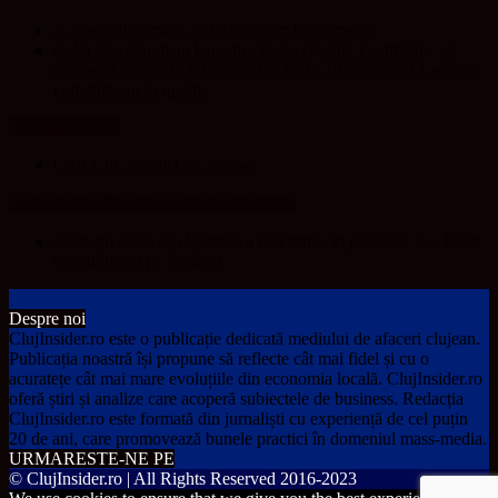
A new rail corridor links Belgium to Romania
Roka Development launches Roka Quality Certificate, an
extended warranty instrument of up to 10 years and a written
commitment to quality
Sport in Cluj
CFR Cluj, umilită de Tromso
Arad 24 – Știri Conectate La Realitate
Bărbatul gelos din Șepreuș a fost trimis în judecată: și-a bătut
concubina și pe fetele ei
Despre noi
ClujInsider.ro este o publicație dedicată mediului de afaceri clujean.
Publicația noastră își propune să reflecte cât mai fidel și cu o
acuratețe cât mai mare evoluțiile din economia locală. ClujInsider.ro
oferă știri și analize care acoperă subiectele de business. Redacția
ClujInsider.ro este formată din jurnaliști cu experiență de cel puțin
20 de ani, care promovează bunele practici în domeniul mass-media.
URMARESTE-NE PE
© ClujInsider.ro | All Rights Reserved 2016-2023