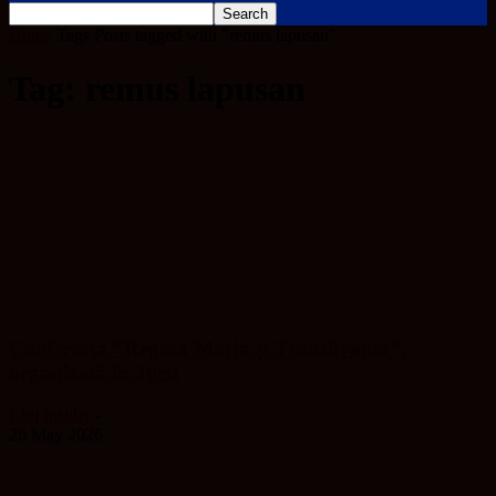
Home
Tags
Posts tagged with "remus lapusan"
Tag: remus lapusan
Conferința ”Regina Maria și Transilvania”,
organizată în Jucu
Cluj Insider
-
26 May 2026