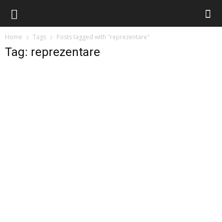
Home
Tags
Posts tagged with "reprezentare"
Tag: reprezentare