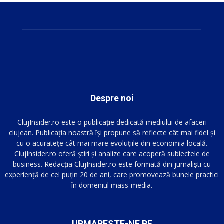
Despre noi
ClujInsider.ro este o publicație dedicată mediului de afaceri
clujean. Publicația noastră își propune să reflecte cât mai fidel și
cu o acuratețe cât mai mare evoluțiile din economia locală.
ClujInsider.ro oferă știri și analize care acoperă subiectele de
business. Redacția ClujInsider.ro este formată din jurnaliști cu
experiență de cel puțin 20 de ani, care promovează bunele practici
în domeniul mass-media.
URMARESTE-NE PE