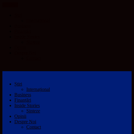
CLOSE
Știri
Internațional
Business
Finanțări
Inside Stories
Sinteze
Opinii
Despre Noi
Contact
Știri
Internațional
Business
Finanțări
Inside Stories
Sinteze
Opinii
Despre Noi
Contact