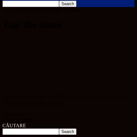
Home
Tags
Posts tagged with "the times"
Tag: the times
Cel mai vechi ziar din Marea Britanie recomandă
Via Transilvanica drept...
Cluj Insider
-
3 January 2026
CĂUTARE