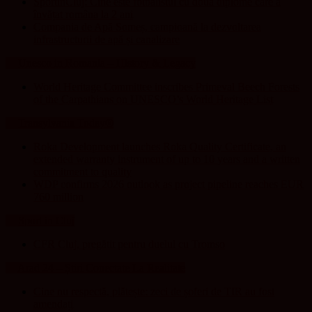
SportinCluj: Cine este fotbalistul cu două diplome care a
învățat româna la 2 ani
Compania de Apă Someș, campioană la dezvoltarea
infrastructurii de apă și canalizare
Unesco in Romania – History & Legacy
World Heritage Committee inscribes Primeval Beech Forests
of the Carpathians on UNESCO’s World Heritage List
Transylvania Today®
Roka Development launches Roka Quality Certificate, an
extended warranty instrument of up to 10 years and a written
commitment to quality
WDP confirms 2026 outlook as project pipeline reaches EUR
760 million
Sport in Cluj
CFR Cluj, pregătit pentru duelul cu Tromso
Arad 24 – Știri Conectate La Realitate
Cine nu respectă, plătește: zeci de șoferi de TIR au fost
amendați