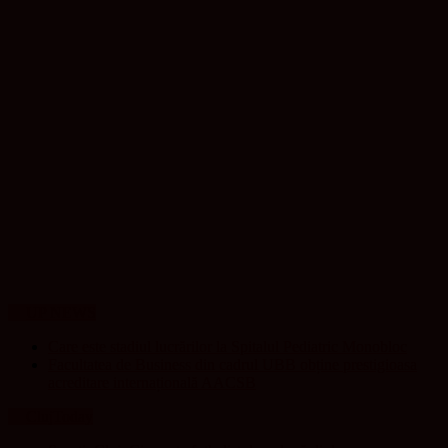
UP NEWS
Care este stadiul lucrărilor la Spitalul Pediatric Monobloc
Facultatea de Business din cadrul UBB obține prestigioasa
acreditare internațională AACSB
ClujToday