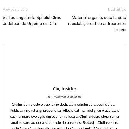
Previous article
Next article
Se fac angajări la Spitalul Clinic
Material organic, sută la sută
Județean de Urgență din Cluj
reciclabil, creat de antreprenori
clujeni
Cluj Insider
http://www.clujinsider.ro
ClujInsider.ro este o publicație dedicată mediului de afaceri clujean.
Publicația noastră își propune să reflecte cât mai fidel și cu o acuratețe
cât mai mare evoluțiile din economia locală. ClujInsider.ro oferă știri și
analize care acoperă subiectele de business. Redacția ClujInsider.ro
este formată din jurnaliști cu experiență de cel puțin 20 de ani, care