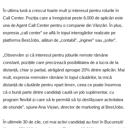
În ultima lună a crescut foarte mult și interesul pentru rolurile în
Call Center. Poziția care a înregistrat peste 6.000 de aplicări este
una de Agent Call Center pentru o companie din Vânzări. În plus,
expresia „call center” se află în topul interogărilor realizate pe
platforma BestJobs, alături de „contabil”, „inginer” sau „șofer”.
„Observăm și că interesul pentru joburile remote rămâne
constant, pozițiile care precizează posibilitatea de a lucra de la
distanță, chiar și parțial, atrăgând aproape 20% dintre aplicări. Mai
mult, expresia «remote» rămâne în topul căutărilor, la mică
distanță de căutările pentru «part time», ceea ce poate însemna
că o bună parte dintre candidați caută un job suplimentar, cu
program flexibil și care să le permită să își desfășoare activitatea
de oriunde”, spune Ana Vișian, director de marketing al BestJobs.
În ultimele 30 de zile, cei mai activi candidați au fost în București/