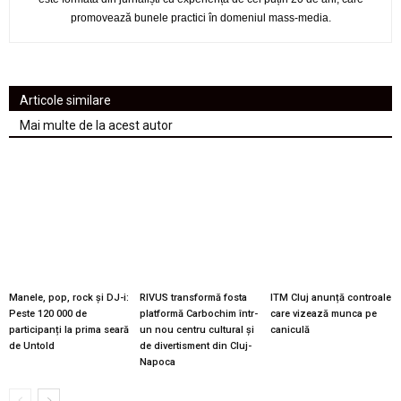
promovează bunele practici în domeniul mass-media.
Articole similare
Mai multe de la acest autor
Manele, pop, rock și DJ-i:
RIVUS transformă fosta
ITM Cluj anunță controale
Peste 120 000 de
platformă Carbochim într-
care vizează munca pe
participanți la prima seară
un nou centru cultural și
caniculă
de Untold
de divertisment din Cluj-
Napoca