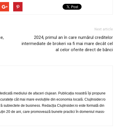
Next article
e,
2024, primul an în care numărul creditelor
intermediate de brokeri va fi mai mare decât cel
al celor oferite direct de bănci
 dedicată mediului de afaceri clujean. Publicația noastră își propune
 acuratețe cât mai mare evoluțiile din economia locală. ClujInsider.ro
eră subiectele de business. Redacția ClujInsider.ro este formată din
 puțin 20 de ani, care promovează bunele practici în domeniul mass-