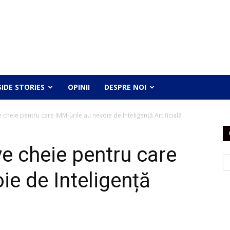
SIDE STORIES
OPINII
DESPRE NOI
e cheie pentru care IMM-urile au nevoie de Inteligență Artificială
ve cheie pentru care
ie de Inteligență