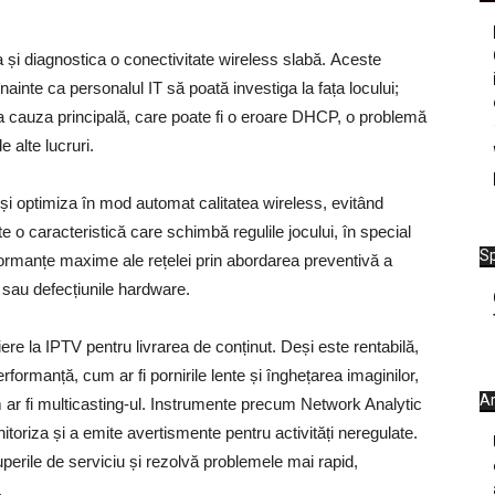
 și diagnostica o conectivitate wireless slabă. Aceste
ainte ca personalul IT să poată investiga la fața locului;
 la cauza principală, care poate fi o eroare DHCP, o problemă
 alte lucruri.
și optimiza în mod automat calitatea wireless, evitând
 o caracteristică care schimbă regulile jocului, în special
Sp
formanțe maxime ale rețelei prin abordarea preventivă a
sau defecțiunile hardware.
iere la IPTV pentru livrarea de conținut. Deși este rentabilă,
rmanță, cum ar fi pornirile lente și înghețarea imaginilor,
Ar
ar fi multicasting-ul. Instrumente precum Network Analytic
toriza și a emite avertismente pentru activități neregulate.
erile de serviciu și rezolvă problemele mai rapid,
.