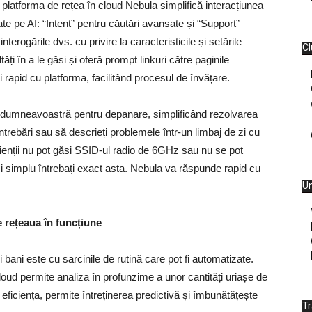
platforma de rețea în cloud Nebula simplifică interacțiunea
ate pe AI
: “Intent” pentru căutări avansate și “Support”
nterogările dvs. cu privire la caracteristicile și setările
Cl
ăți în a le găsi și oferă prompt linkuri către paginile
i rapid cu platforma, facilitând procesul de învățare.
ul dumneavoastră pentru depanare, simplificând rezolvarea
ntrebări sau să descrieți problemele într-un limbaj de zi cu
ienții nu pot găsi SSID-ul radio de 6GHz sau nu se pot
și simplu întrebați exact asta. Nebula va răspunde rapid cu
Un
e rețeaua în funcțiune
ani este cu sarcinile de rutină care pot fi automatizate.
loud permite analiza în profunzime a unor cantități uriașe de
eficiența, permite întreținerea predictivă și îmbunătățește
T