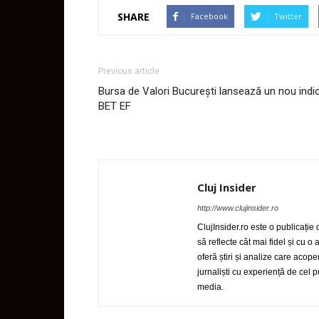
SHARE
Facebook
Twitter
Previous article
Bursa de Valori București lansează un nou indic
BET EF
Cluj Insider
http://www.clujinsider.ro
ClujInsider.ro este o publicație
să reflecte cât mai fidel și cu o
oferă știri și analize care acop
jurnaliști cu experiență de cel
media.