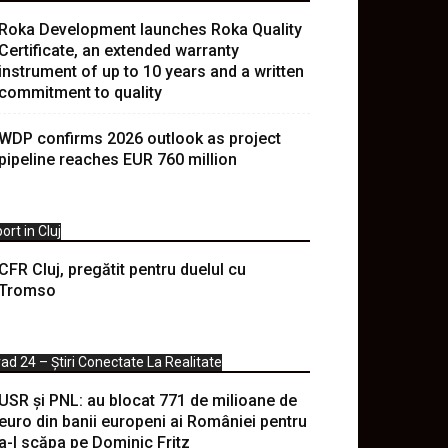
Roka Development launches Roka Quality
Certificate, an extended warranty
instrument of up to 10 years and a written
commitment to quality
WDP confirms 2026 outlook as project
pipeline reaches EUR 760 million
ort in Cluj
CFR Cluj, pregătit pentru duelul cu
Tromso
ad 24 – Știri Conectate La Realitate
USR și PNL: au blocat 771 de milioane de
euro din banii europeni ai României pentru
a-l scăpa pe Dominic Fritz