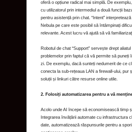
oferă o opțiune radical mai simplă. De exemplu, 
cu utilizatorul prin intermediul a
două funcții baz
pentru asistență prin chat. “Intent” interpretează i
Nebula pe care este posibil să întâmpinați dificult
relevante. Acest lucru vă ajută să vă familiarizaț
Robotul de chat “Support” servește drept aliat
problemelor prin faptul că vă permite să puneți î
zi. De exemplu, dacă sunteți nedumerit de ce cl
conecta la sub-rețeaua LAN a firewall-ului, pur 
soluții și linkuri către resurse online utile.
2. Folosiți automatizarea pentru a vă mențin
Acolo unde AI începe să economisească timp și b
Integrarea învățării automate cu infrastructura c
date, automatizează răspunsurile pentru a spori 