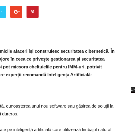
er
micile afaceri își construiesc securitatea cibernetică. În
ajore în ceea ce privește gestionarea și securitatea
și pot micșora cheltuielile pentru IMM-uri, potrivit
re experții recomandă Inteligența Artificială:
U
ată, cunoașterea unui nou software sau găsirea de soluții la
i dureros.
 pe inteligență artificială care utilizează limbajul natural