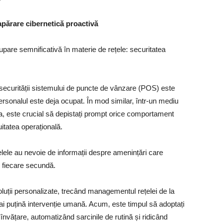
o apărare cibernetică proactivă
upare semnificativă în materie de rețele: securitatea
securității sistemului de puncte de vânzare (POS) este
 personalul este deja ocupat. În mod similar, într-un mediu
a, este crucial să depistați prompt orice comportament
itatea operațională.
țelele au nevoie de informații despre amenințări care
n fiecare secundă.
luții personalizate, trecând managementul rețelei de la
mai puțină intervenție umană. Acum, este timpul să adoptați
 învățare, automatizând sarcinile de rutină și ridicând