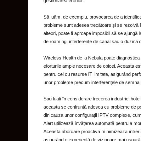
gestionarea erorilor.
Să luăm, de exemplu, provocarea de a identifica
probleme sunt adesea trecătoare și se rezolvă în
alteori, poate fi aproape imposibil să se ajungă
de roaming, interferențe de canal sau o duzină de
Wireless Health de la Nebula poate diagnostica 
eforturile ample necesare de obicei. Aceasta este
pentru cei cu resurse IT limitate, asigurând per
unor probleme precum interferențele de semnal 
Sau luați în considerare trecerea industriei hotel
aceasta se confruntă adesea cu probleme de perfo
din cauza unor configurații IPTV complexe, cum 
Alert utilizează învățarea automată pentru a moni
Această abordare proactivă minimizează întrerup
asigurând o experiență de vizionare mai ușoară