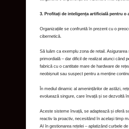
3. Profitați de inteligența artificială pentru 
Organizațiile se confruntă în prezent cu o preoc
cibernetică.
Să luăm ca exemplu zona de retail. Asigurarea 
primordială – dar dificil de realizat atunci când
fabrică cu o cantitate mare de hardware de rețe
neobișnuit sau suspect pentru a menține continu
În mediul dinamic al amenințărilor de astăzi, re
evoluează singure, care învață și se dezvoltă î
Aceste sisteme învață, se adaptează și oferă so
reactiv la proactiv, necesitând în același timp 
AI în gestionarea rețelei – aplatizând curbele de