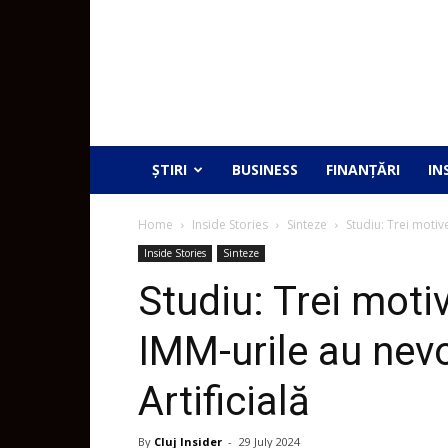
ȘTIRI
BUSINESS
FINANȚĂRI
IN
Home
Inside Stories
Sinteze
Studiu: Trei motiv
Inside Stories
Sinteze
Studiu: Trei moti
IMM-urile au nevo
Artificială
By
Cluj Insider
-
29 July 2024