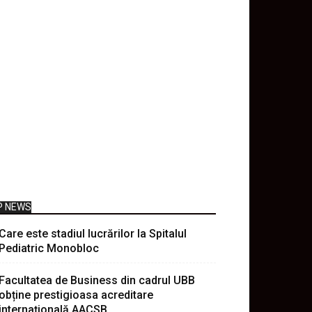
P NEWS
Care este stadiul lucrărilor la Spitalul
Pediatric Monobloc
Facultatea de Business din cadrul UBB
obține prestigioasa acreditare
internațională AACSB