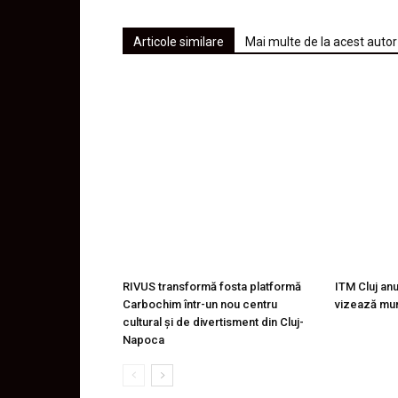
Articole similare
Mai multe de la acest autor
RIVUS transformă fosta platformă
ITM Cluj an
Carbochim într-un nou centru
vizează mu
cultural și de divertisment din Cluj-
Napoca