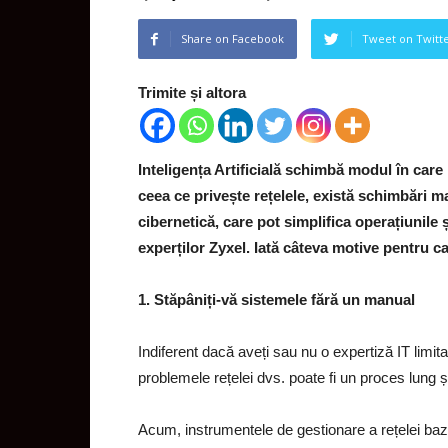
Share on Facebook
Tweet on Twitt
Trimite și altora
Inteligența Artificială schimbă modul în care 
ceea ce privește rețelele, există schimbări m
cibernetică, care pot simplifica operațiunile 
experților Zyxel. Iată câteva motive pentru ca
1. Stăpâniți-vă sistemele fără un manual
Indiferent dacă aveți sau nu o expertiză IT limit
problemele rețelei dvs. poate fi un proces lung ș
Acum, instrumentele de gestionare a rețelei bazate