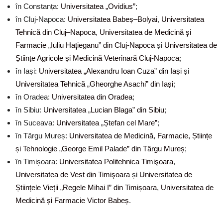
în Constanța:
Universitatea „Ovidius”
;
în Cluj-Napoca:
Universitatea Babeș–Bolyai
,
Universitatea
Tehnică din Cluj–Napoca
,
Universitatea de Medicină şi
Farmacie „Iuliu Haţieganu” din Cluj-Napoca
și
Universitatea de
Științe Agricole și Medicină Veterinară Cluj-Napoca
;
în Iași:
Universitatea „Alexandru Ioan Cuza” din Iași
și
Universitatea Tehnică „Gheorghe Asachi” din Iași
;
în Oradea:
Universitatea din Oradea
;
în Sibiu:
Universitatea „Lucian Blaga” din Sibiu
;
în Suceava:
Universitatea „Ștefan cel Mare”
;
în Târgu Mureș:
Universitatea de Medicină, Farmacie, Științe
și Tehnologie „George Emil Palade” din Târgu Mureș
;
în Timișoara:
Universitatea Politehnica Timişoara
,
Universitatea de Vest din Timişoara
și
Universitatea de
Științele Vieții „Regele Mihai I” din Timișoara
,
Universitatea de
Medicină și Farmacie Victor Babeș
.