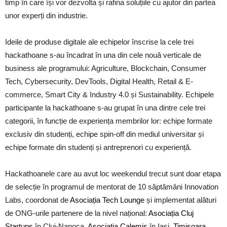
timp în care își vor dezvolta și rafina soluțiile cu ajutor din partea
unor experți din industrie.
Ideile de produse digitale ale echipelor înscrise la cele trei
hackathoane s-au încadrat în una din cele nouă verticale de
business ale programului: Agriculture, Blockchain, Consumer
Tech, Cybersecurity, DevTools, Digital Health, Retail & E-
commerce, Smart City & Industry 4.0 și Sustainability. Echipele
participante la hackathoane s-au grupat în una dintre cele trei
categorii, în funcție de experiența membrilor lor: echipe formate
exclusiv din studenți, echipe spin-off din mediul universitar și
echipe formate din studenți și antreprenori cu experiență.
Hackathoanele care au avut loc weekendul trecut sunt doar etapa
de selecție în programul de mentorat de 10 săptămâni Innovation
Labs, coordonat de
Asociația Tech Lounge
și implementat alături
de ONG-urile partenere de la nivel național:
Asociația Cluj
Startups
în Cluj-Napoca,
Asociația Calemis
în Iași,
Timișoara