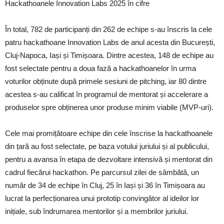
Hackathoanele Innovation Labs 2025 în cifre
În total, 782 de participanți din 262 de echipe s-au înscris la cele
patru hackathoane Innovation Labs de anul acesta din București,
Cluj-Napoca, Iași și Timișoara. Dintre acestea, 148 de echipe au
fost selectate pentru a doua fază a hackathoanelor în urma
voturilor obținute după primele sesiuni de pitching, iar 80 dintre
acestea s-au calificat în programul de mentorat și accelerare a
produselor spre obținerea unor produse minim viabile (MVP-uri).
Cele mai promițătoare echipe din cele înscrise la hackathoanele
din țară au fost selectate, pe baza votului juriului și al publicului,
pentru a avansa în etapa de dezvoltare intensivă și mentorat din
cadrul fiecărui hackathon. Pe parcursul zilei de sâmbătă, un
număr de 34 de echipe în Cluj, 25 în Iași și 36 în Timișoara au
lucrat la perfecționarea unui prototip convingător al ideilor lor
inițiale, sub îndrumarea mentorilor și a membrilor juriului.