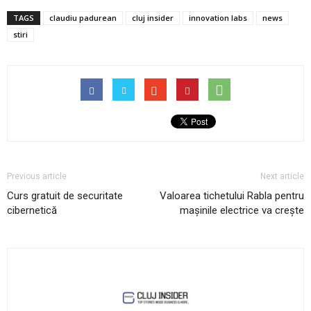
TAGS
claudiu padurean
cluj insider
innovation labs
news
stiri
Previous article
Next article
Curs gratuit de securitate
Valoarea tichetului Rabla pentru
cibernetică
mașinile electrice va crește