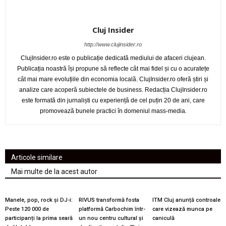
Cluj Insider
http://www.clujinsider.ro
ClujInsider.ro este o publicație dedicată mediului de afaceri clujean.
Publicația noastră își propune să reflecte cât mai fidel și cu o acuratețe
cât mai mare evoluțiile din economia locală. ClujInsider.ro oferă știri și
analize care acoperă subiectele de business. Redacția ClujInsider.ro
este formată din jurnaliști cu experiență de cel puțin 20 de ani, care
promovează bunele practici în domeniul mass-media.
Articole similare
Mai multe de la acest autor
Manele, pop, rock și DJ-i:
RIVUS transformă fosta
ITM Cluj anunță controale
Peste 120 000 de
platformă Carbochim într-
care vizează munca pe
participanți la prima seară
un nou centru cultural și
caniculă