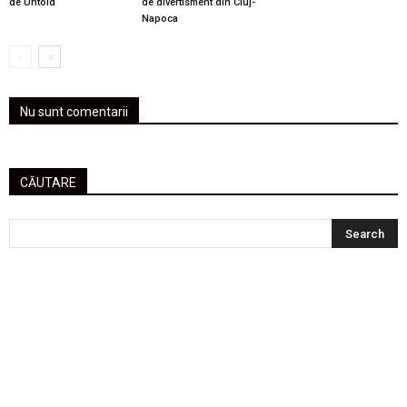
de Untold
de divertisment din Cluj-
Napoca
Nu sunt comentarii
CĂUTARE