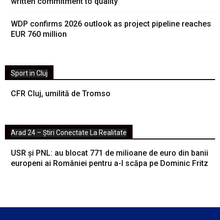
written commitment to quality
WDP confirms 2026 outlook as project pipeline reaches
EUR 760 million
Sport in Cluj
CFR Cluj, umilită de Tromso
Arad 24 – Știri Conectate La Realitate
USR și PNL: au blocat 771 de milioane de euro din banii
europeni ai României pentru a-l scăpa pe Dominic Fritz