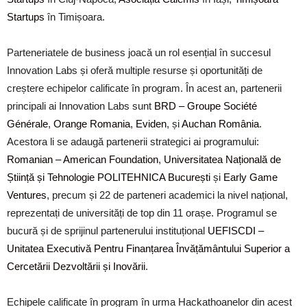
Startups
în Timișoara.
Parteneriatele de business joacă un rol esențial în succesul
Innovation Labs și oferă multiple resurse și oportunități de
creștere echipelor calificate în program. În acest an, partenerii
principali ai Innovation Labs sunt
BRD – Groupe Société
Générale
,
Orange Romania
,
Eviden
, și
Auchan România
.
Acestora li se adaugă partenerii strategici ai programului:
Romanian – American Foundation
,
Universitatea Națională de
Știință și Tehnologie POLITEHNICA București
și
Early Game
Ventures
, precum și 22 de parteneri academici la nivel național,
reprezentați de universități de top din 11 orașe. Programul se
bucură și de sprijinul partenerului instituțional
UEFISCDI –
Unitatea Executivă Pentru Finanțarea Învățământului Superior a
Cercetării Dezvoltării și Inovării
.
Echipele calificate în program în urma Hackathoanelor din acest