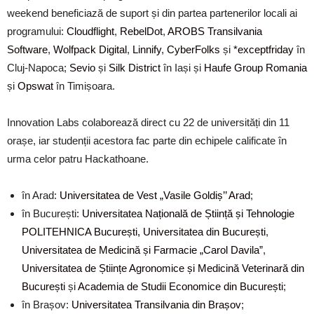
weekend beneficiază de suport și din partea partenerilor locali ai
programului:
Cloudflight
,
RebelDot
,
AROBS Transilvania
Software
,
Wolfpack Digital
,
Linnify
,
CyberFolks
și
*exceptfriday
în
Cluj-Napoca;
Sevio
și
Silk District
în Iași și
Haufe Group Romania
și
Opswat
în Timișoara.
Innovation Labs colaborează direct cu 22 de universități din 11
orașe, iar studenții acestora fac parte din echipele calificate în
urma celor patru Hackathoane.
în Arad:
Universitatea de Vest „Vasile Goldiș’’ Arad
;
în București:
Universitatea Națională de Știință și Tehnologie
POLITEHNICA București, Universitatea din București
,
Universitatea de Medicină și Farmacie „Carol Davila”
,
Universitatea de Științe Agronomice și Medicină Veterinară din
București
și
Academia de Studii Economice din București
;
în Brașov:
Universitatea Transilvania din Brașov
;