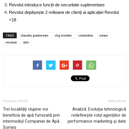
Revolut introduce funcții de securitate suplimentare
Revolut depășește 2 milioane de clienți ai aplicației Revolut
<18
TAGS
claudiu padurean
cluj insider
columbia
news
revolut
stiri
Previous article
Next article
Trei localități clujene vor
Analiză: Evoluția tehnologică
beneficia de apă furnizată prin
redefinește rolul agențiilor de
intermediul Companiei de Apă
performance marketing și date
Someș