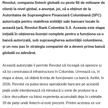
Revolut, compania fintech globală cu peste 65 de milioane de
clienți la nivel global, a anunțat, joi, că a obținut de la
Autoritatea de Supraveghere Financiară Columbiană (SFC)
autorizația pentru stabilirea entității sale bancare locale în
această țară, Revolut Bank Colombia S.A. Aceasta este etapa
inițială în obținerea licenței complete pentru a funcționa ca o
bancă autorizată, sub supravegherea autorității columbiene,
și un nou pas în strategia companiei de a deveni prima bancă
globală cu adevărat.
Această autorizație îi permite Revolut să înceapă să opereze și
să își construiască infrastructura în Columbia. Urmează ca, în
etapa a doua, să obțină licența de funcționare ca bancă. Astfel, în
2026, Revolut va putea lansa operațiunile bancare pe această
piață unde intenționează să introducă o serie de produse la a
căror dezvoltare va folosi experiența acumulată deja în celelalte
39 de piețe unde fintech-ul este prezent. Printre acestea se vor