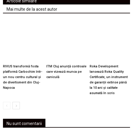
Articole similare
Mai multe de la acest autor
RIVUS transformă fosta
ITM Cluj anunță controale
Roka Development
platformă Carbochim într-
care vizează munca pe
lansează Roka Quality
un nou centru cultural și
caniculă
Certificate, un instrument
de divertisment din Cluj-
de garanții extinse până
Napoca
la 10 ani și calitate
asumată în scris
Nu sunt comentarii