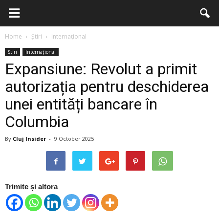
Home
Știri
Internațional
Știri
Internațional
Expansiune: Revolut a primit
autorizația pentru deschiderea
unei entități bancare în
Columbia
By
Cluj Insider
-
9 October 2025
Trimite și altora