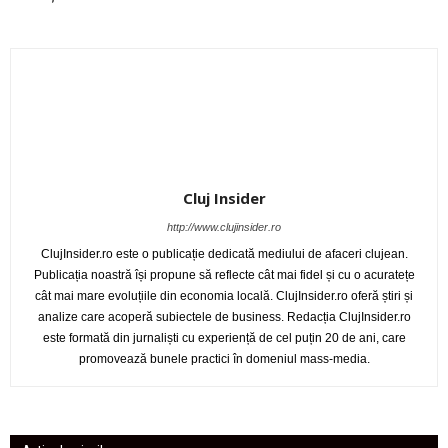
Cluj Insider
http://www.clujinsider.ro
ClujInsider.ro este o publicație dedicată mediului de afaceri clujean.
Publicația noastră își propune să reflecte cât mai fidel și cu o acuratețe
cât mai mare evoluțiile din economia locală. ClujInsider.ro oferă știri și
analize care acoperă subiectele de business. Redacția ClujInsider.ro
este formată din jurnaliști cu experiență de cel puțin 20 de ani, care
promovează bunele practici în domeniul mass-media.