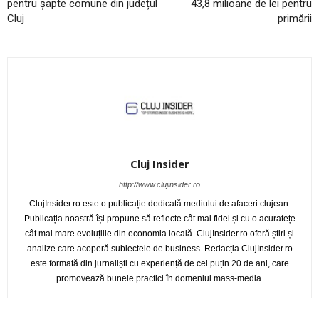
pentru șapte comune din județul
43,8 milioane de lei pentru
Cluj
primării
Cluj Insider
http://www.clujinsider.ro
ClujInsider.ro este o publicație dedicată mediului de afaceri clujean.
Publicația noastră își propune să reflecte cât mai fidel și cu o acuratețe
cât mai mare evoluțiile din economia locală. ClujInsider.ro oferă știri și
analize care acoperă subiectele de business. Redacția ClujInsider.ro
este formată din jurnaliști cu experiență de cel puțin 20 de ani, care
promovează bunele practici în domeniul mass-media.