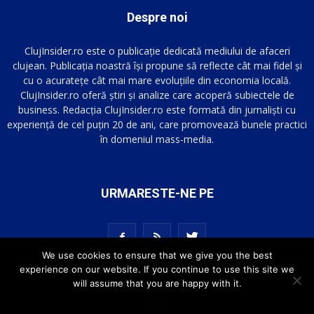
Despre noi
ClujInsider.ro este o publicație dedicată mediului de afaceri
clujean. Publicația noastră își propune să reflecte cât mai fidel și
cu o acuratețe cât mai mare evoluțiile din economia locală.
ClujInsider.ro oferă știri și analize care acoperă subiectele de
business. Redacția ClujInsider.ro este formată din jurnaliști cu
experiență de cel puțin 20 de ani, care promovează bunele practici
în domeniul mass-media.
URMARESTE-NE PE
We use cookies to ensure that we give you the best
experience on our website. If you continue to use this site we
will assume that you are happy with it.
Ok
© ClujInsider.ro | All Rights Reserved 2016-2023