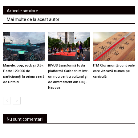
Articole similare
Mai multe de la acest autor
Manele, pop, rock și DJ-i:
RIVUS transformă fosta
ITM Cluj anunță controale
Peste 120 000 de
platformă Carbochim într-
care vizează munca pe
participanți la prima seară
un nou centru cultural și
caniculă
de Untold
de divertisment din Cluj-
Napoca
Nu sunt comentarii