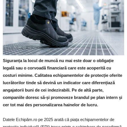
Siguranța la locul de muncă nu mai este doar o obligație
legală sau o corvoadă financiară care este acoperită cu
costuri minime. Calitatea echipamentelor de protecție oferite
lucrătorilor tinde să devină un indicator care diferențiază
angajatorii buni de cei indezirabili. Pe de altă parte,
companiile doresc să-și promoveze brandul pe plan intern și
cer tot mai des personalizarea hainelor de lucru.
Datele Echipăm.ro pe 2025 arată că piața echipamentelor de
protecție individuală (EPI) trece printr-o schimbare de paradigmă.