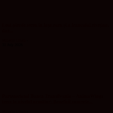
Leul pierde teren în fața euro și a francului elvețian,
dar...
Mihaela Ursan
-
31 July 2026
Parteneriatul Banca Transilvania – AnimaWings
trece la nivelul următor: Beneficii concrete...
Mihaela Ursan
-