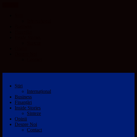
CLOSE
Știri
Internațional
Business
Finanțări
Inside Stories
Sinteze
Opinii
Despre Noi
Contact
Știri
Internațional
Business
Finanțări
Inside Stories
Sinteze
Opinii
Despre Noi
Contact