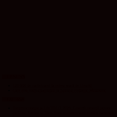
UP NEWS
120 000 de participanți la prima seară de Untold
Care este stadiul lucrărilor la Spitalul Pediatric Monobloc
ClujToday
Trendyol revine la UNTOLD 2026: Colecții capsulă lansate
cu Gina, Smiley și Theo Rose și comercianți români parteneri,