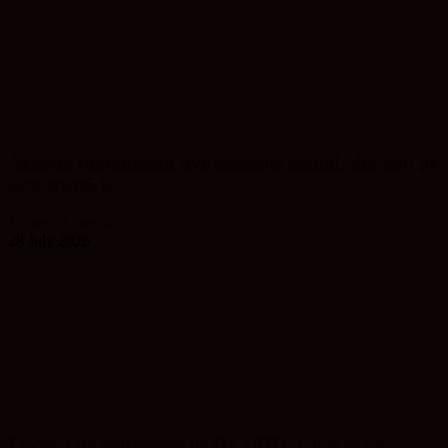
Agenția românească five elements digital, din nou pe
lista scurtă la...
Mihaela Ursan
-
28 July 2026
Lucrări de reabilitare pe DJ 103G: Cum se va