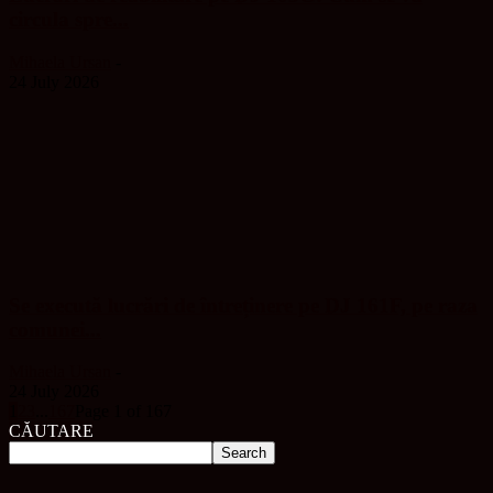
circula spre...
Mihaela Ursan
-
24 July 2026
Se execută lucrări de întreținere pe DJ 161F, pe raza
comunei...
Mihaela Ursan
-
24 July 2026
1
2
3
...
167
Page 1 of 167
CĂUTARE