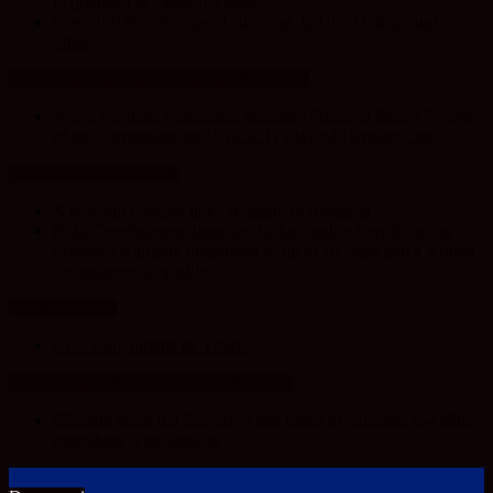
în premieră la Fashion Village
Peste 100 000 de oameni au cântat, la Untold, împreună cu
Sting
Unesco in Romania – History & Legacy
World Heritage Committee inscribes Primeval Beech Forests
of the Carpathians on UNESCO’s World Heritage List
Transylvania Today®
A new rail corridor links Belgium to Romania
Roka Development launches Roka Quality Certificate, an
extended warranty instrument of up to 10 years and a written
commitment to quality
Sport in Cluj
CFR Cluj, umilită de Tromso
Arad 24 – Știri Conectate La Realitate
Bărbatul gelos din Șepreuș a fost trimis în judecată: și-a bătut
concubina și pe fetele ei