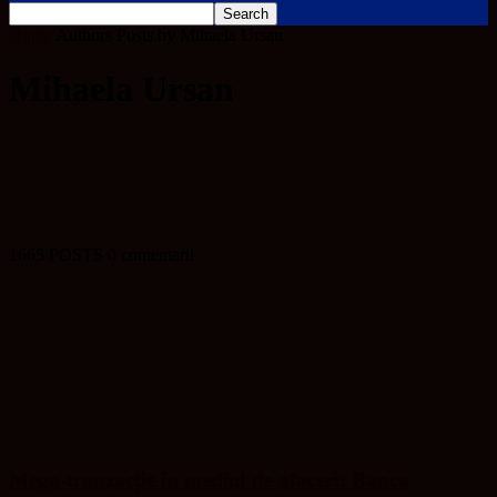
Home
Authors
Posts by Mihaela Ursan
Mihaela Ursan
1665 POSTS
0 comentarii
Mega-tranzacție în mediul de afaceri: Banca