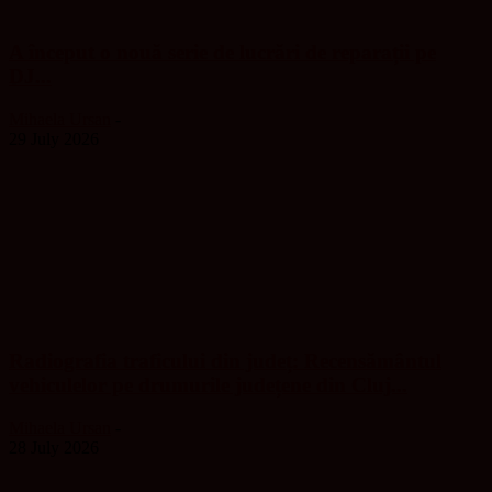
A început o nouă serie de lucrări de reparații pe
DJ...
Mihaela Ursan
-
29 July 2026
Radiografia traficului din județ: Recensământul
vehiculelor pe drumurile județene din Cluj...
Mihaela Ursan
-
28 July 2026