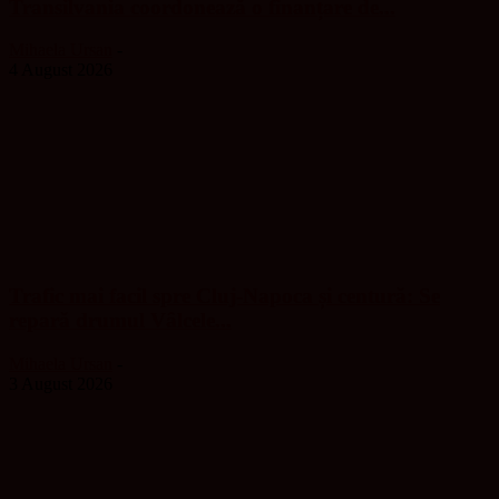
Transilvania coordonează o finanțare de...
Mihaela Ursan
-
4 August 2026
Trafic mai facil spre Cluj-Napoca și centură: Se
repară drumul Vâlcele...
Mihaela Ursan
-
3 August 2026