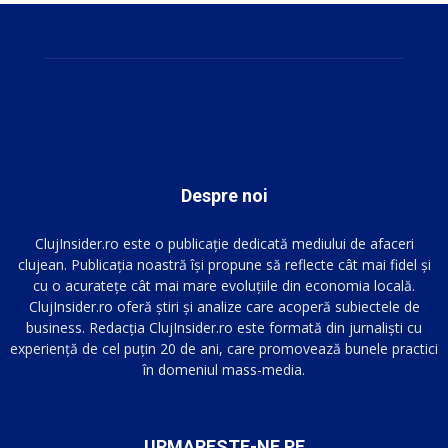
Despre noi
ClujInsider.ro este o publicație dedicată mediului de afaceri
clujean. Publicația noastră își propune să reflecte cât mai fidel și
cu o acuratețe cât mai mare evoluțiile din economia locală.
ClujInsider.ro oferă știri și analize care acoperă subiectele de
business. Redacția ClujInsider.ro este formată din jurnaliști cu
experiență de cel puțin 20 de ani, care promovează bunele practici
în domeniul mass-media.
URMARESTE-NE PE