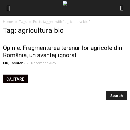
Home
Tags
Posts tagged with "agricultura bio"
Tag: agricultura bio
Opinie: Fragmentarea terenurilor agricole din
România, un avantaj ignorat
Cluj Insider
-
25 December 2025
CĂUTARE