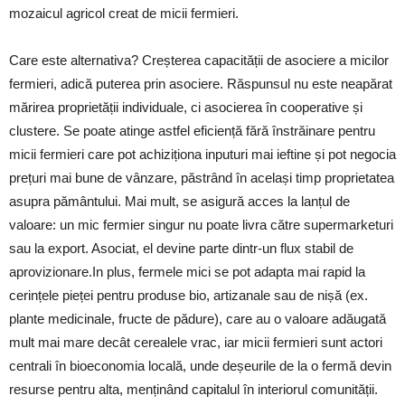
mozaicul agricol creat de micii fermieri.
Care este alternativa? Creșterea capacității de asociere a micilor
fermieri, adică puterea prin asociere. Răspunsul nu este neapărat
mărirea proprietății individuale, ci asocierea în cooperative și
clustere. Se poate atinge astfel eficiență fără înstrăinare pentru
micii fermieri care pot achiziționa inputuri mai ieftine și pot negocia
prețuri mai bune de vânzare, păstrând în același timp proprietatea
asupra pământului. Mai mult, se asigură acces la lanțul de
valoare: un mic fermier singur nu poate livra către supermarketuri
sau la export. Asociat, el devine parte dintr-un flux stabil de
aprovizionare.In plus, fermele mici se pot adapta mai rapid la
cerințele pieței pentru produse bio, artizanale sau de nișă (ex.
plante medicinale, fructe de pădure), care au o valoare adăugată
mult mai mare decât cerealele vrac, iar micii fermieri sunt actori
centrali în bioeconomia locală, unde deșeurile de la o fermă devin
resurse pentru alta, menținând capitalul în interiorul comunității.