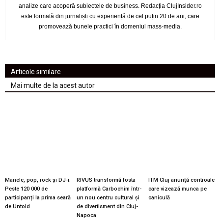
analize care acoperă subiectele de business. Redacția ClujInsider.ro
este formată din jurnaliști cu experiență de cel puțin 20 de ani, care
promovează bunele practici în domeniul mass-media.
Articole similare
Mai multe de la acest autor
Manele, pop, rock și DJ-i:
RIVUS transformă fosta
ITM Cluj anunță controale
Peste 120 000 de
platformă Carbochim într-
care vizează munca pe
participanți la prima seară
un nou centru cultural și
caniculă
de Untold
de divertisment din Cluj-
Napoca