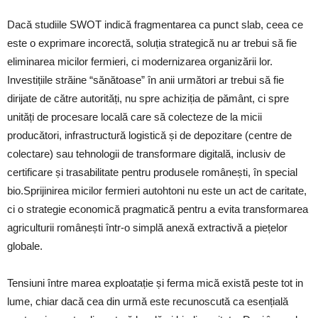
Dacă studiile SWOT indică fragmentarea ca punct slab, ceea ce
este o exprimare incorectă, soluția strategică nu ar trebui să fie
eliminarea micilor fermieri, ci modernizarea organizării lor.
Investițiile străine “sănătoase” în anii următori ar trebui să fie
dirijate de către autorități, nu spre achiziția de pământ, ci spre
unități de procesare locală care să colecteze de la micii
producători, infrastructură logistică și de depozitare (centre de
colectare) sau tehnologii de transformare digitală, inclusiv de
certificare și trasabilitate pentru produsele românești, în special
bio.Sprijinirea micilor fermieri autohtoni nu este un act de caritate,
ci o strategie economică pragmatică pentru a evita transformarea
agriculturii românești într-o simplă anexă extractivă a piețelor
globale.
Tensiuni între marea exploatație și ferma mică există peste tot in
lume, chiar dacă cea din urmă este recunoscută ca esențială