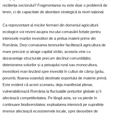
reziliența sectorului?
Fragmentarea nu este doar o problemă de
teren, ci de capacitate de abordare strategică la nivel național.
Ca reprezentant al micilor fermieri din domeniul agriculturii
ecologice voi reveni asupra riscului comasării forțate pentru
interesele marilor investitori de a prelua materii prime din
România. Deși comasarea terenurilor facilitează agricultura de
mare precizie și atrage capital străin, aceasta vine cu
dezavantaje structurale precum declinul comunităților,
deteriorarea solurilor și a peisajului rural sau monocultura,
investitorii mari tinzând spre investiții în culturi de câmp (grâu,
porumb, floarea-soarelui) destinate exportului de materie primă.
Este evident că acest scenariu, deja manifestat plenar,
vulnerabilizează România la fluctuațiile prețurilor globale și îi
afectează competitivitatea. Pe lângă asta, se va pierde în
continuare biodiversitatea: exploatarea intensivă pe suprafețe
imense afectează ecosistemele locale, spre deosebire de