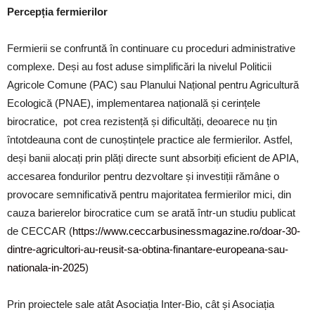
Percepția fermierilor
Fermierii se confruntă în continuare cu proceduri administrative
complexe. Deși au fost aduse simplificări la nivelul Politicii
Agricole Comune (PAC) sau Planului Național pentru Agricultură
Ecologică (PNAE), implementarea națională și cerințele
birocratice,
pot crea rezistență și dificultăți, deoarece nu țin
întotdeauna cont de cunoștințele practice ale fermierilor. Astfel,
deși banii alocați prin plăți directe sunt absorbiți eficient de APIA,
accesarea fondurilor pentru dezvoltare și investiții rămâne o
provocare semnificativă pentru majoritatea fermierilor mici, din
cauza barierelor birocratice cum se arată într-un studiu publicat
de CECCAR (
https://www.ceccarbusinessmagazine.ro/doar-30-
dintre-agricultori-au-reusit-sa-obtina-finantare-europeana-sau-
nationala-in-2025
)
Prin proiectele sale atât Asociația Inter-Bio, cât și Asociația