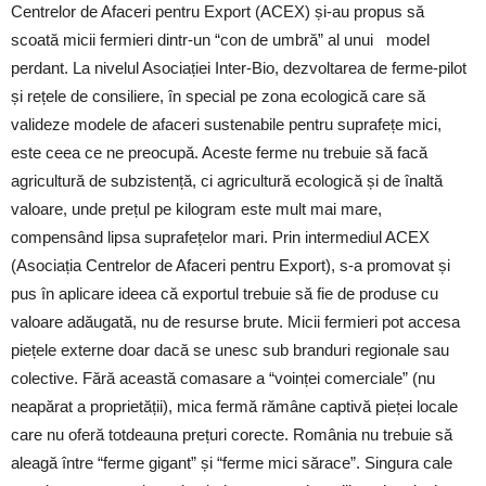
Centrelor de Afaceri pentru Export (ACEX) și-au propus să
scoată micii fermieri dintr-un “con de umbră” al unui
model
perdant. La nivelul Asociației Inter-Bio, dezvoltarea de ferme-pilot
și rețele de consiliere, în special pe zona ecologică care să
valideze modele de afaceri sustenabile pentru suprafețe mici,
este ceea ce ne preocupă. Aceste ferme nu trebuie să facă
agricultură de subzistență, ci agricultură ecologică și de înaltă
valoare, unde prețul pe kilogram este mult mai mare,
compensând lipsa suprafețelor mari. Prin intermediul ACEX
(Asociația Centrelor de Afaceri pentru Export), s-a promovat și
pus în aplicare ideea că exportul trebuie să fie de produse cu
valoare adăugată, nu de resurse brute. Micii fermieri pot accesa
piețele externe doar dacă se unesc sub branduri regionale sau
colective. Fără această comasare a “voinței comerciale” (nu
neapărat a proprietății), mica fermă rămâne captivă pieței locale
care nu oferă totdeauna prețuri corecte. România nu trebuie să
aleagă între “ferme gigant” și “ferme mici sărace”. Singura cale