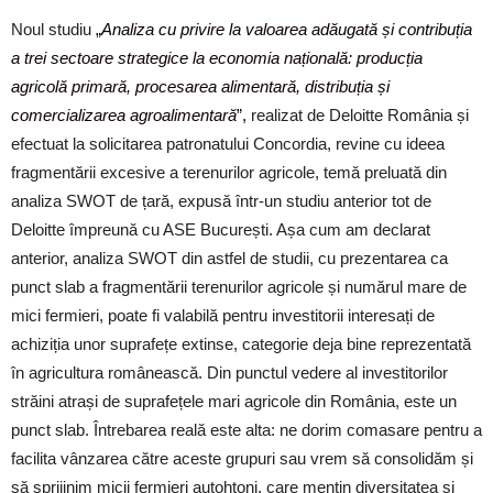
Noul studiu
„
Analiza cu privire la valoarea adăugată și contribuția
a trei sectoare strategice la economia națională: producția
agricolă primară, procesarea alimentară, distribuția și
comercializarea agroalimentară
”,
realizat de Deloitte România
și
efectuat la solicitarea patronatului Concordia, revine cu ideea
fragmentării excesive a terenurilor agricole, temă preluată din
analiza SWOT de țară, expusă într-un studiu anterior tot de
Deloitte împreună cu ASE București.
Așa cum am declarat
anterior, analiza SWOT din astfel de studii, cu prezentarea ca
punct slab a fragmentării terenurilor agricole și numărul mare de
mici fermieri, poate fi valabilă pentru investitorii interesați de
achiziția unor suprafețe extinse, categorie deja bine reprezentată
în agricultura românească. Din punctul vedere al investitorilor
străini atrași de suprafețele mari agricole din România, este un
punct slab. Întrebarea reală este alta: ne dorim comasare pentru a
facilita vânzarea către aceste grupuri sau vrem să consolidăm și
să sprijinim micii fermieri autohtoni, care mențin diversitatea și