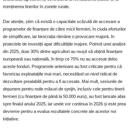
menținerea tinerilor în zonele rurale.
Dar atenție, știm că există o capacitate scăzută de accesare a
programelor de finanțare de către micii fermieri, în ciuda eforturilor
de simplificare, iar birocrația rămâne o provocare majoră. In
proiectele de investiții apar dificultățile majore. Potrivit unei analize
din 2025, doar 30% dintre agricultori au reușit să obțină finanțare
europeană sau națională, în timp ce 70% nu au accesat deloc
aceste fonduri. Programele anterioare au fost criticate pentru că
favorizau exploatațiile mai mari, necesitând un nivel ridicat de
dezvoltare prealabilă pentru a fi accesate. Mai mult, sesiunile de
depunere pentru noile măsuri de sprijin, inclusiv cele pentru tinerii
fermieri (cu finanțare de până la 50.000 euro), au fost lansate abia
spre finalul anului 2025, iar unele vor continua în 2026 și este prea
devreme pentru a evalua rezultatele concrete ale acestor noi
inițiative.