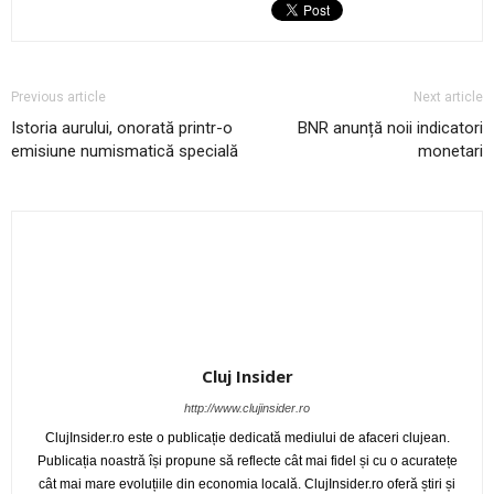
Previous article
Next article
Istoria aurului, onorată printr-o
BNR anunță noii indicatori
emisiune numismatică specială
monetari
Cluj Insider
http://www.clujinsider.ro
ClujInsider.ro este o publicație dedicată mediului de afaceri clujean.
Publicația noastră își propune să reflecte cât mai fidel și cu o acuratețe
cât mai mare evoluțiile din economia locală. ClujInsider.ro oferă știri și