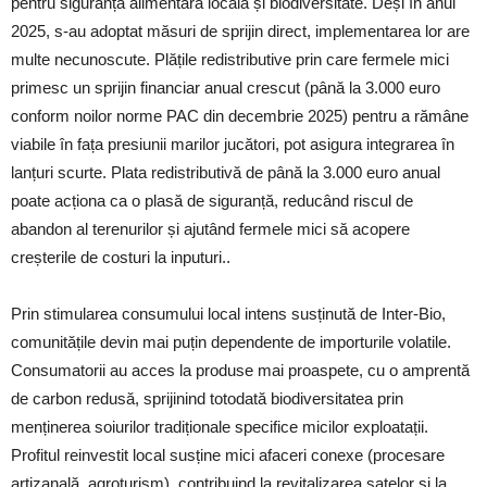
pentru siguranța alimentară locală și biodiversitate. Deși în anul
2025, s-au adoptat măsuri de sprijin direct, implementarea lor are
multe necunoscute. Plățile redistributive prin care fermele mici
primesc un sprijin financiar anual crescut (până la 3.000 euro
conform noilor norme PAC din decembrie 2025) pentru a rămâne
viabile în fața presiunii marilor jucători, pot asigura integrarea în
lanțuri scurte. Plata redistributivă de până la 3.000 euro anual
poate acționa ca o plasă de siguranță, reducând riscul de
abandon al terenurilor și ajutând fermele mici să acopere
creșterile de costuri la inputuri..
Prin stimularea consumului local intens susținută de Inter-Bio,
comunitățile devin mai puțin dependente de importurile volatile.
Consumatorii au acces la produse mai proaspete, cu o amprentă
de carbon redusă, sprijinind totodată biodiversitatea prin
menținerea soiurilor tradiționale specifice micilor exploatații.
Profitul reinvestit local susține mici afaceri conexe (procesare
artizanală, agroturism), contribuind la revitalizarea satelor și la