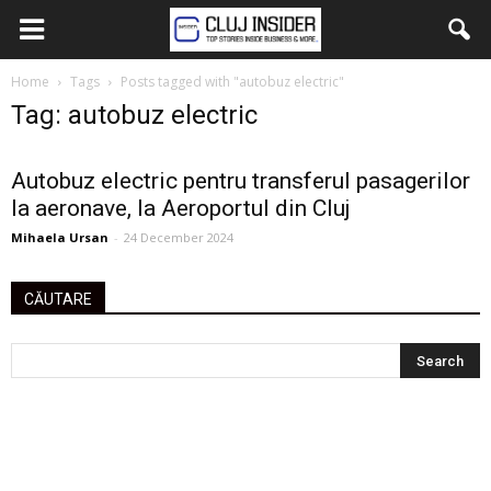
Home
Tags
Posts tagged with "autobuz electric"
Tag: autobuz electric
Autobuz electric pentru transferul pasagerilor
la aeronave, la Aeroportul din Cluj
Mihaela Ursan
-
24 December 2024
CĂUTARE