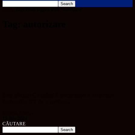
Home
Tags
Posts tagged with "autorizare"
Tag: autorizare
Este oficial: Consiliul Concurenţei a autorizat
tranzacția BT de a prelua...
Mihaela Ursan
-
15 July 2024
CĂUTARE