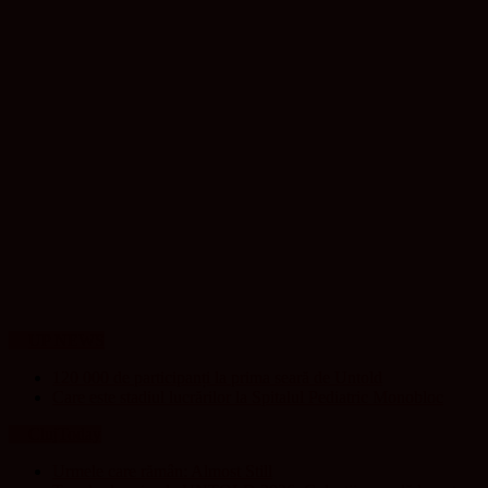
UP NEWS
120 000 de participanți la prima seară de Untold
Care este stadiul lucrărilor la Spitalul Pediatric Monobloc
ClujToday
Urmele care rămân: Almost Still