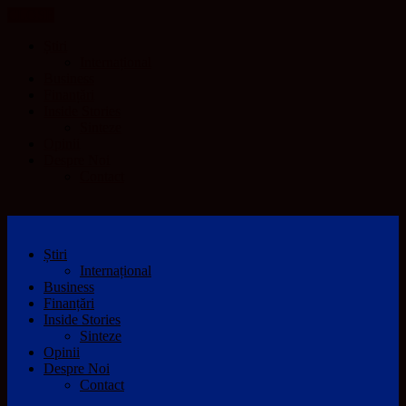
CLOSE
Știri
Internațional
Business
Finanțări
Inside Stories
Sinteze
Opinii
Despre Noi
Contact
Știri
Internațional
Business
Finanțări
Inside Stories
Sinteze
Opinii
Despre Noi
Contact