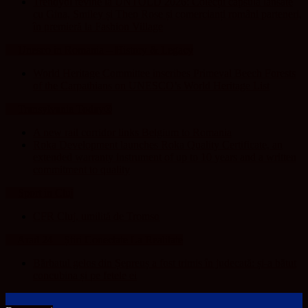
Trendyol revine la UNTOLD 2026: Colecții capsulă lansate
cu Gina, Smiley și Theo Rose și comercianți români parteneri,
în premieră la Fashion Village
Unesco in Romania – History & Legacy
World Heritage Committee inscribes Primeval Beech Forests
of the Carpathians on UNESCO’s World Heritage List
Transylvania Today®
A new rail corridor links Belgium to Romania
Roka Development launches Roka Quality Certificate, an
extended warranty instrument of up to 10 years and a written
commitment to quality
Sport in Cluj
CFR Cluj, umilită de Tromso
Arad 24 – Știri Conectate La Realitate
Bărbatul gelos din Șepreuș a fost trimis în judecată: și-a bătut
concubina și pe fetele ei