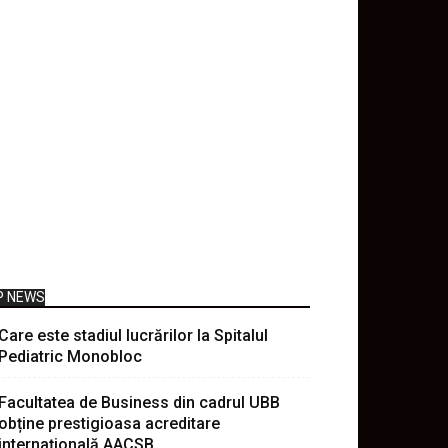
P NEWS
Care este stadiul lucrărilor la Spitalul
Pediatric Monobloc
Facultatea de Business din cadrul UBB
obține prestigioasa acreditare
internațională AACSB