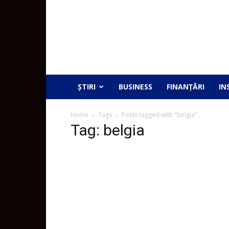
ȘTIRI
BUSINESS
FINANȚĂRI
IN
Home
Tags
Posts tagged with "belgia"
Tag: belgia