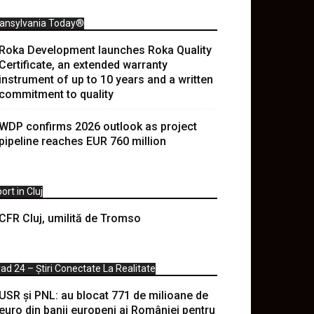
ransylvania Today®
Roka Development launches Roka Quality
Certificate, an extended warranty
instrument of up to 10 years and a written
commitment to quality
WDP confirms 2026 outlook as project
pipeline reaches EUR 760 million
ort in Cluj
CFR Cluj, umilită de Tromso
ad 24 – Știri Conectate La Realitate
USR și PNL: au blocat 771 de milioane de
euro din banii europeni ai României pentru