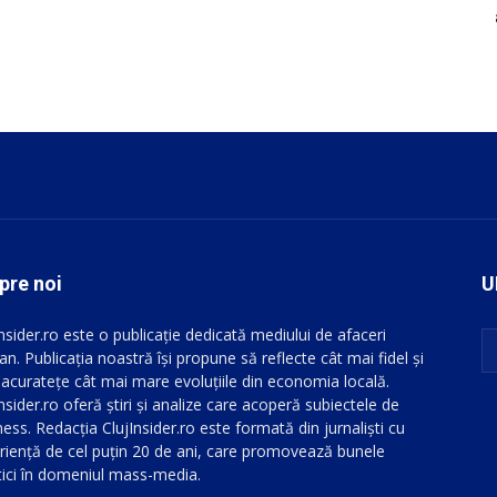
pre noi
U
Insider.ro este o publicație dedicată mediului de afaceri
an. Publicația noastră își propune să reflecte cât mai fidel și
 acuratețe cât mai mare evoluțiile din economia locală.
nsider.ro oferă știri și analize care acoperă subiectele de
ess. Redacția ClujInsider.ro este formată din jurnaliști cu
riență de cel puțin 20 de ani, care promovează bunele
tici în domeniul mass-media.