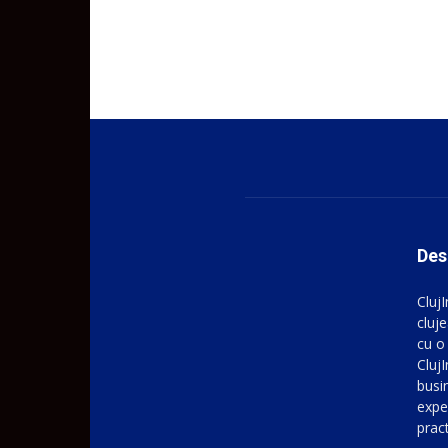
Des
Cluj
cluje
cu o
ClujI
busin
expe
prac