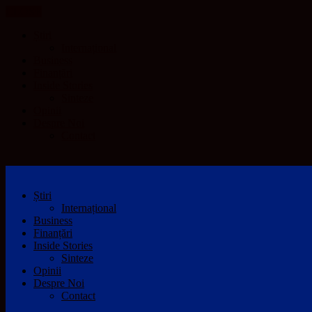
CLOSE
Știri
Internațional
Business
Finanțări
Inside Stories
Sinteze
Opinii
Despre Noi
Contact
Știri
Internațional
Business
Finanțări
Inside Stories
Sinteze
Opinii
Despre Noi
Contact