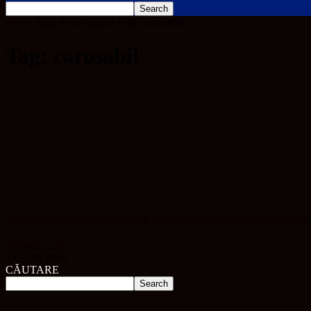
Home
Tags
Posts tagged with "carosabil"
Tag: carosabil
Licitație pentru refacerea infrastructurii deteriorate în
Mihaela Ursan
-
23 April 2026
CĂUTARE