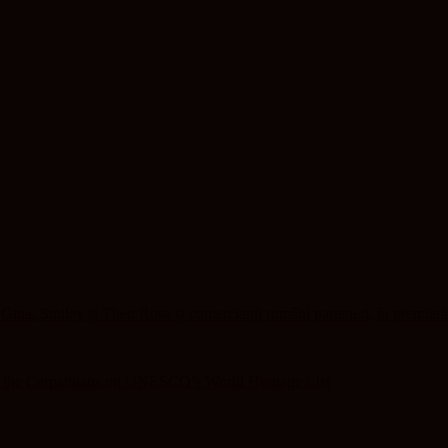
ina, Smiley și Theo Rose și comercianți români parteneri, în premieră
f the Carpathians on UNESCO’s World Heritage List