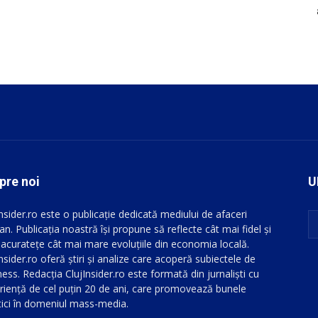
pre noi
U
Insider.ro este o publicație dedicată mediului de afaceri
an. Publicația noastră își propune să reflecte cât mai fidel și
 acuratețe cât mai mare evoluțiile din economia locală.
nsider.ro oferă știri și analize care acoperă subiectele de
ess. Redacția ClujInsider.ro este formată din jurnaliști cu
riență de cel puțin 20 de ani, care promovează bunele
tici în domeniul mass-media.