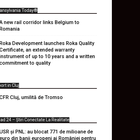
ransylvania Today®
A new rail corridor links Belgium to
Romania
Roka Development launches Roka Quality
Certificate, an extended warranty
instrument of up to 10 years and a written
commitment to quality
ort in Cluj
CFR Cluj, umilită de Tromso
ad 24 – Știri Conectate La Realitate
USR și PNL: au blocat 771 de milioane de
euro din banii europeni ai României pentru