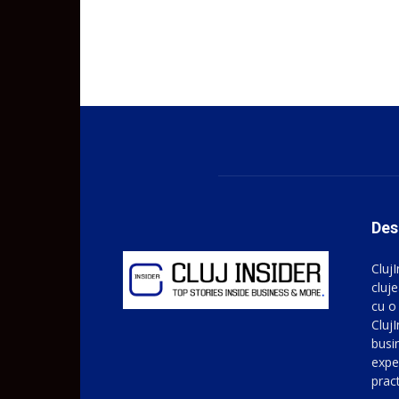
Des
Cluj
cluje
cu o
ClujI
busin
expe
prac