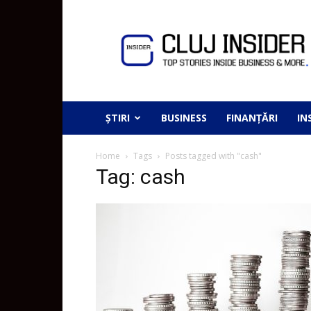
ȘTIRI
BUSINESS
FINANȚĂRI
IN
Home
Tags
Posts tagged with "cash"
Tag: cash