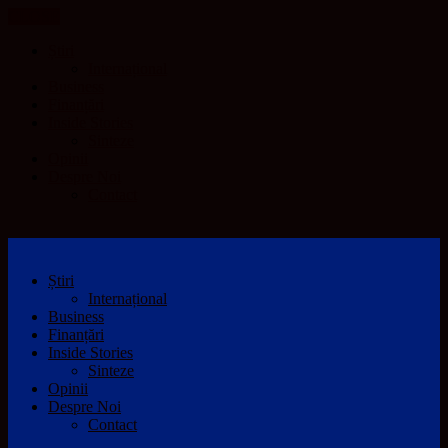
CLOSE
Știri
Internațional
Business
Finanțări
Inside Stories
Sinteze
Opinii
Despre Noi
Contact
Știri
Internațional
Business
Finanțări
Inside Stories
Sinteze
Opinii
Despre Noi
Contact