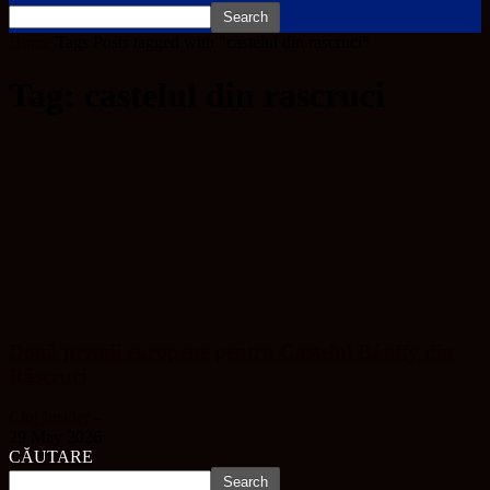
Home
Tags
Posts tagged with "castelul din rascruci"
Tag: castelul din rascruci
Două premii europene pentru Castelul Bánffy din
Răscruci
Cluj Insider
-
29 May 2026
CĂUTARE