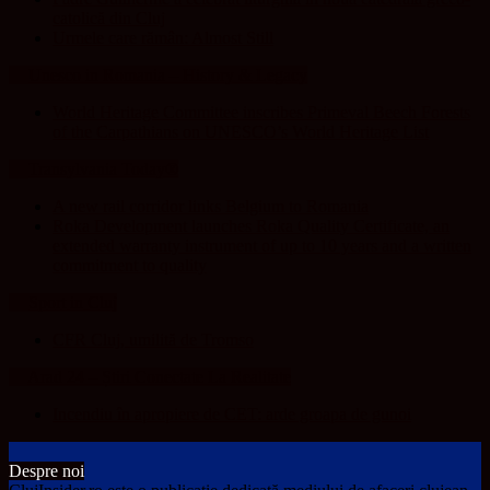
catolică din Cluj
Urmele care rămân: Almost Still
Unesco in Romania – History & Legacy
World Heritage Committee inscribes Primeval Beech Forests
of the Carpathians on UNESCO’s World Heritage List
Transylvania Today®
A new rail corridor links Belgium to Romania
Roka Development launches Roka Quality Certificate, an
extended warranty instrument of up to 10 years and a written
commitment to quality
Sport in Cluj
CFR Cluj, umilită de Tromso
Arad 24 – Știri Conectate La Realitate
Incendiu în apropiere de CET: arde groapa de gunoi
Despre noi