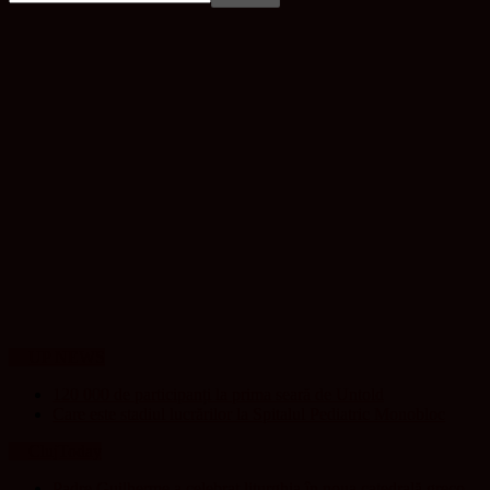
UP NEWS
120 000 de participanți la prima seară de Untold
Care este stadiul lucrărilor la Spitalul Pediatric Monobloc
ClujToday
Padre Guilherme a celebrat liturghia în noua catedrală greco-