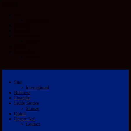
CLOSE
Știri
Internațional
Business
Finanțări
Inside Stories
Sinteze
Opinii
Despre Noi
Contact
Știri
Internațional
Business
Finanțări
Inside Stories
Sinteze
Opinii
Despre Noi
Contact