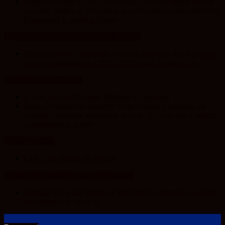
Trendyol revine la UNTOLD 2026: Colecții capsulă lansate
cu Gina, Smiley și Theo Rose și comercianți români parteneri,
în premieră la Fashion Village
Unesco in Romania – History & Legacy
World Heritage Committee inscribes Primeval Beech Forests
of the Carpathians on UNESCO’s World Heritage List
Transylvania Today®
A new rail corridor links Belgium to Romania
Roka Development launches Roka Quality Certificate, an
extended warranty instrument of up to 10 years and a written
commitment to quality
Sport in Cluj
CFR Cluj, umilită de Tromso
Arad 24 – Știri Conectate La Realitate
Bărbatul gelos din Șepreuș a fost trimis în judecată: și-a bătut
concubina și pe fetele ei