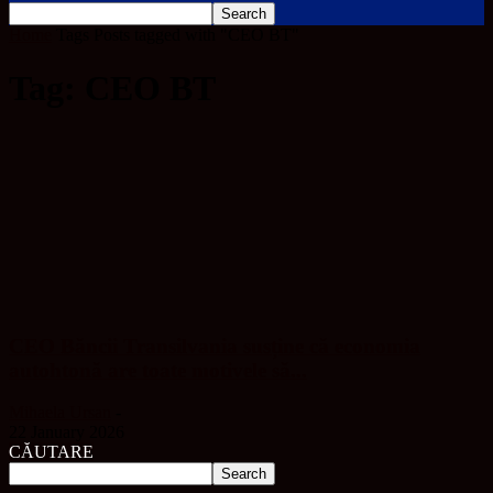
Home
Tags
Posts tagged with "CEO BT"
Tag: CEO BT
CEO Băncii Transilvania susține că economia
autohtonă are toate motivele să...
Mihaela Ursan
-
22 January 2026
CĂUTARE