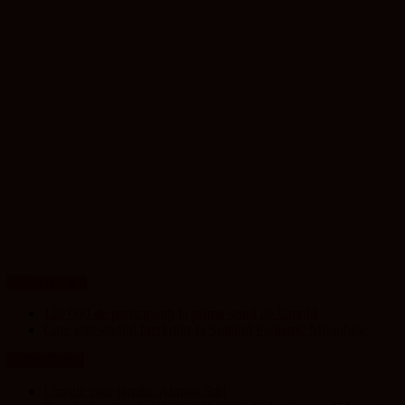
UP NEWS
120 000 de participanți la prima seară de Untold
Care este stadiul lucrărilor la Spitalul Pediatric Monobloc
ClujToday
Urmele care rămân: Almost Still