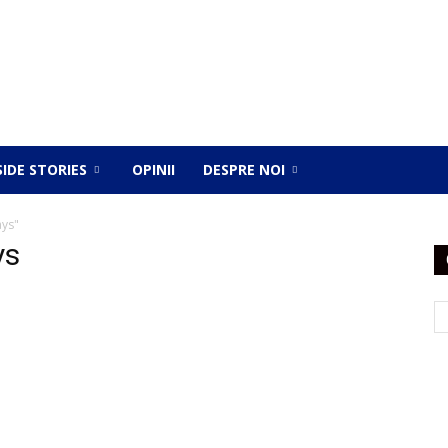
SIDE STORIES
OPINII
DESPRE NOI
ays"
ys