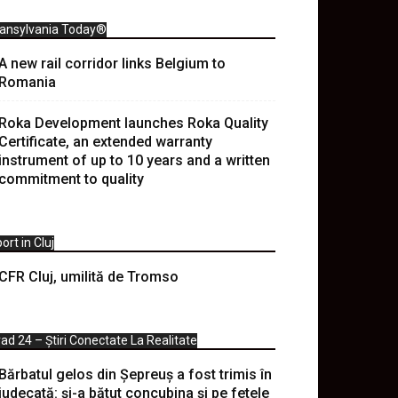
ransylvania Today®
A new rail corridor links Belgium to
Romania
Roka Development launches Roka Quality
Certificate, an extended warranty
instrument of up to 10 years and a written
commitment to quality
ort in Cluj
CFR Cluj, umilită de Tromso
ad 24 – Știri Conectate La Realitate
Bărbatul gelos din Șepreuș a fost trimis în
judecată: și-a bătut concubina și pe fetele