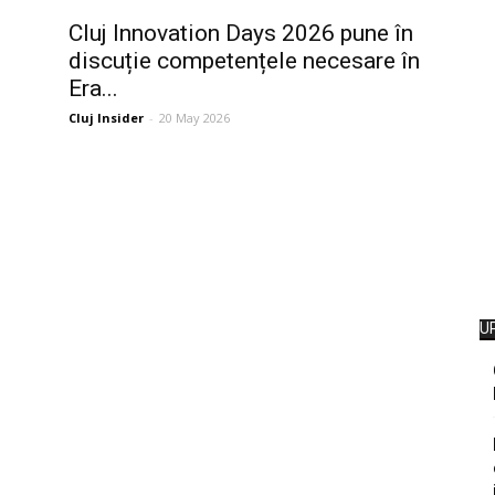
Cluj Innovation Days 2026 pune în
discuție competențele necesare în
Era...
Cluj Insider
-
20 May 2026
U