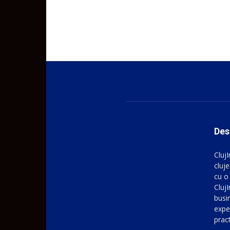
Des
Cluj
cluje
cu o
ClujI
busin
expe
prac