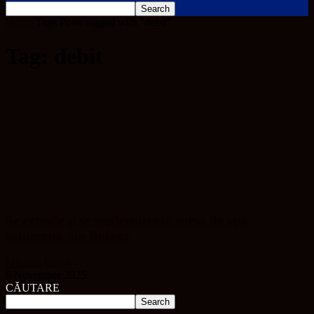
Home
Tags
Posts tagged with "debit"
Tag: debit
Se extinde și se modernizează sursa de apă
subterană din Bologa
Mihaela Ursan
-
6 November 2025
CĂUTARE