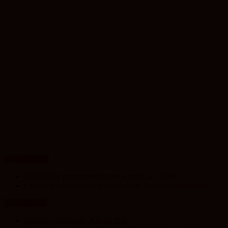
UP NEWS
120 000 de participanți la prima seară de Untold
Care este stadiul lucrărilor la Spitalul Pediatric Monobloc
ClujToday
Urmele care rămân: Almost Still