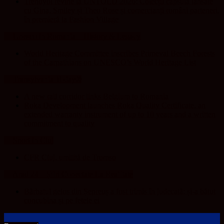
Trendyol revine la UNTOLD 2026: Colecții capsulă lansate
cu Gina, Smiley și Theo Rose și comercianți români parteneri,
în premieră la Fashion Village
Unesco in Romania – History & Legacy
World Heritage Committee inscribes Primeval Beech Forests
of the Carpathians on UNESCO’s World Heritage List
Transylvania Today®
A new rail corridor links Belgium to Romania
Roka Development launches Roka Quality Certificate, an
extended warranty instrument of up to 10 years and a written
commitment to quality
Sport in Cluj
CFR Cluj, umilită de Tromso
Arad 24 – Știri Conectate La Realitate
Bărbatul gelos din Șepreuș a fost trimis în judecată: și-a bătut
concubina și pe fetele ei