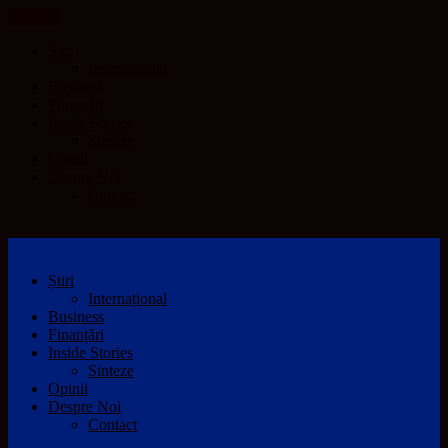
CLOSE
Știri
Internațional
Business
Finanțări
Inside Stories
Sinteze
Opinii
Despre Noi
Contact
Știri
Internațional
Business
Finanțări
Inside Stories
Sinteze
Opinii
Despre Noi
Contact