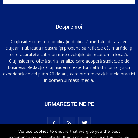
Despre noi
ClujInsider.ro este o publicație dedicată mediului de afaceri
clujean. Publicația noastră își propune să reflecte cât mai fidel și
cu o acuratețe cât mai mare evoluțiile din economia locală.
ClujInsider.ro oferă știri și analize care acoperă subiectele de
business. Redacția ClujInsider.ro este formată din jurnaliști cu
experiență de cel puțin 20 de ani, care promovează bunele practici
în domeniul mass-media.
URMARESTE-NE PE
We use cookies to ensure that we give you the best
experience on our website. If you continue to use this site we