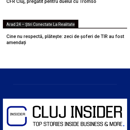
CFR Cluj, pregătit pentru duelul cu Tromso
Arad 24 – Știri Conectate La Realitate
Cine nu respectă, plătește: zeci de șoferi de TIR au fost
amendați