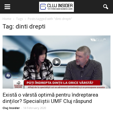
Home
Tags
Posts tagged with "dinti drepti"
Tag: dinti drepti
Există o vârstă optimă pentru îndreptarea
dinților? Specialiștii UMF Cluj răspund
Cluj Insider
-
14 February 2020