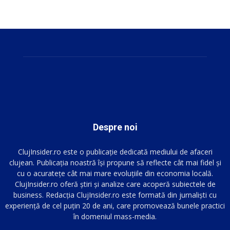
Despre noi
ClujInsider.ro este o publicație dedicată mediului de afaceri
clujean. Publicația noastră își propune să reflecte cât mai fidel și
cu o acuratețe cât mai mare evoluțiile din economia locală.
ClujInsider.ro oferă știri și analize care acoperă subiectele de
business. Redacția ClujInsider.ro este formată din jurnaliști cu
experiență de cel puțin 20 de ani, care promovează bunele practici
în domeniul mass-media.