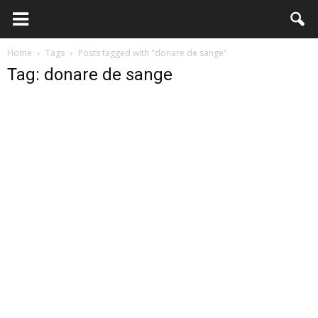
Home
Tags
Posts tagged with "donare de sange"
Tag: donare de sange