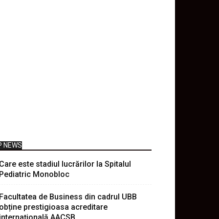
P NEWS
Care este stadiul lucrărilor la Spitalul
Pediatric Monobloc
Facultatea de Business din cadrul UBB
obține prestigioasa acreditare
internațională AACSB