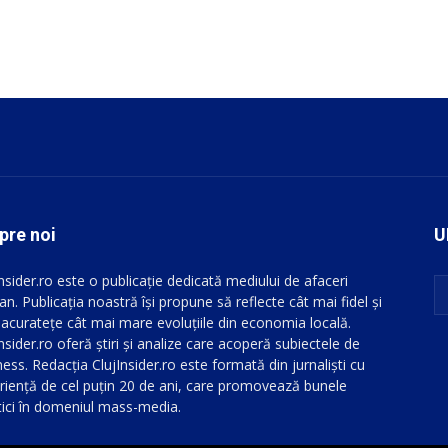
pre noi
U
Insider.ro este o publicație dedicată mediului de afaceri
an. Publicația noastră își propune să reflecte cât mai fidel și
 acuratețe cât mai mare evoluțiile din economia locală.
nsider.ro oferă știri și analize care acoperă subiectele de
ess. Redacția ClujInsider.ro este formată din jurnaliști cu
riență de cel puțin 20 de ani, care promovează bunele
tici în domeniul mass-media.