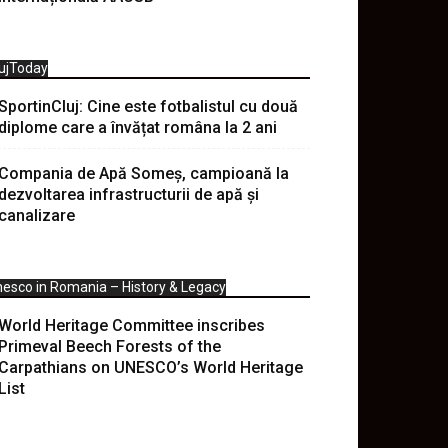
ujToday
SportinCluj: Cine este fotbalistul cu două
diplome care a învățat româna la 2 ani
Compania de Apă Someș, campioană la
dezvoltarea infrastructurii de apă și
canalizare
esco in Romania – History & Legacy
World Heritage Committee inscribes
Primeval Beech Forests of the
Carpathians on UNESCO’s World Heritage
List