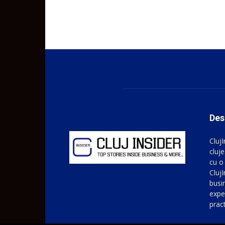
Des
Cluj
cluje
cu o
ClujI
busin
expe
prac