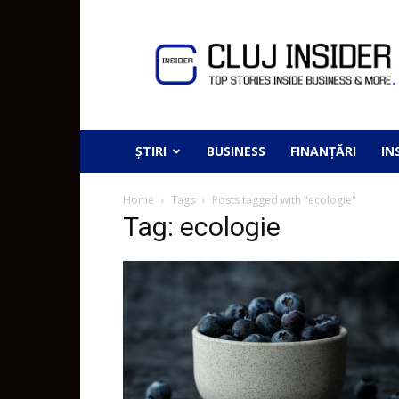
ȘTIRI
BUSINESS
FINANȚĂRI
IN
Home
Tags
Posts tagged with "ecologie"
Tag: ecologie