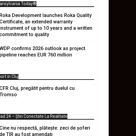
ransylvania Today®
Roka Development launches Roka Quality
Certificate, an extended warranty
instrument of up to 10 years and a written
commitment to quality
WDP confirms 2026 outlook as project
pipeline reaches EUR 760 million
ort in Cluj
CFR Cluj, pregătit pentru duelul cu
Tromso
ad 24 – Știri Conectate La Realitate
Cine nu respectă, plătește: zeci de șoferi
de TIR au fost amendați