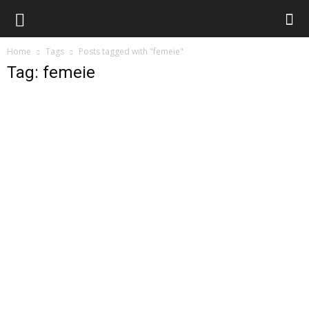
Home
Tags
Posts tagged with "femeie"
Tag: femeie