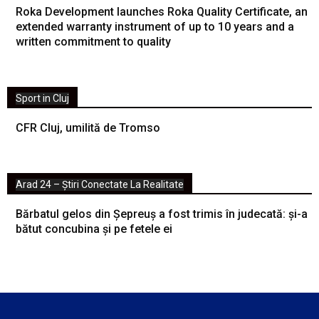
Roka Development launches Roka Quality Certificate, an
extended warranty instrument of up to 10 years and a
written commitment to quality
Sport in Cluj
CFR Cluj, umilită de Tromso
Arad 24 – Știri Conectate La Realitate
Bărbatul gelos din Șepreuș a fost trimis în judecată: și-a
bătut concubina și pe fetele ei