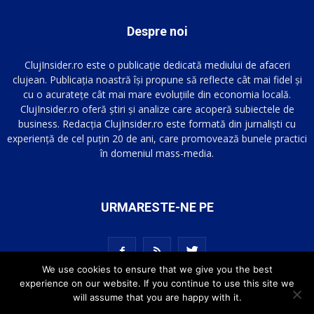
Despre noi
ClujInsider.ro este o publicație dedicată mediului de afaceri
clujean. Publicația noastră își propune să reflecte cât mai fidel și
cu o acuratețe cât mai mare evoluțiile din economia locală.
ClujInsider.ro oferă știri și analize care acoperă subiectele de
business. Redacția ClujInsider.ro este formată din jurnaliști cu
experiență de cel puțin 20 de ani, care promovează bunele practici
în domeniul mass-media.
URMARESTE-NE PE
We use cookies to ensure that we give you the best
experience on our website. If you continue to use this site we
will assume that you are happy with it.