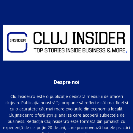
Despre noi
ClujInsider.ro este o publicație dedicată mediului de afaceri
clujean. Publicația noastră își propune să reflecte cât mai fidel și
cu o acuratețe cât mai mare evoluțiile din economia locală.
ClujInsider.ro oferă știri și analize care acoperă subiectele de
business. Redacția ClujInsider.ro este formată din jurnaliști cu
experiență de cel puțin 20 de ani, care promovează bunele practici