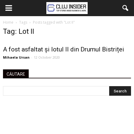
Home
Tags
Posts tagged with "Lot II"
Tag: Lot II
A fost asfaltat și lotul II din Drumul Bistriței
Mihaela Ursan
-
12 October 2020
CĂUTARE