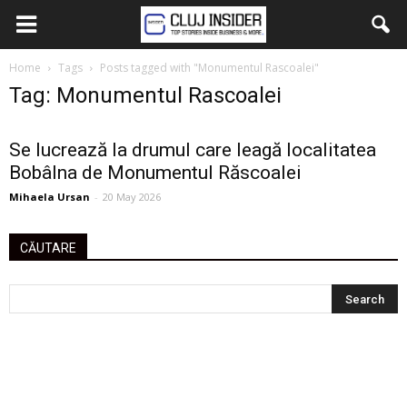
Home
Tags
Posts tagged with "Monumentul Rascoalei"
Tag: Monumentul Rascoalei
Se lucrează la drumul care leagă localitatea
Bobâlna de Monumentul Răscoalei
Mihaela Ursan
-
20 May 2026
CĂUTARE