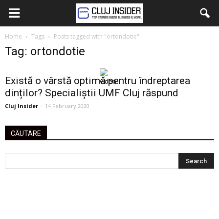
Home
Tags
Posts tagged with "ortondotie"
Tag: ortondotie
Există o vârstă optimă pentru îndreptarea
dinților? Specialiștii UMF Cluj răspund
Cluj Insider
-
14 February 2020
CĂUTARE