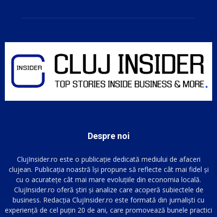
Despre noi
ClujInsider.ro este o publicație dedicată mediului de afaceri
clujean. Publicația noastră își propune să reflecte cât mai fidel și
cu o acuratețe cât mai mare evoluțiile din economia locală.
ClujInsider.ro oferă știri și analize care acoperă subiectele de
business. Redacția ClujInsider.ro este formată din jurnaliști cu
experiență de cel puțin 20 de ani, care promovează bunele practici