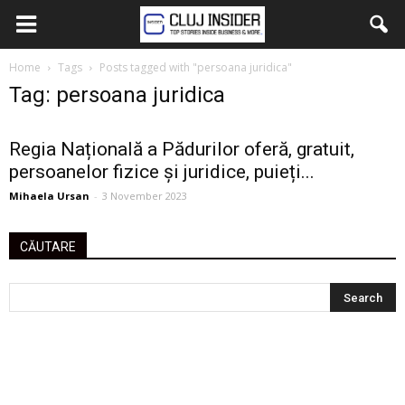
Home
Tags
Posts tagged with "persoana juridica"
Tag: persoana juridica
Regia Națională a Pădurilor oferă, gratuit,
persoanelor fizice și juridice, puieți...
Mihaela Ursan
-
3 November 2023
CĂUTARE