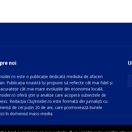
pre noi
U
Insider.ro este o publicație dedicată mediului de afaceri
an. Publicația noastră își propune să reflecte cât mai fidel și
 acuratețe cât mai mare evoluțiile din economia locală.
nsider.ro oferă știri și analize care acoperă subiectele de
ess. Redacția ClujInsider.ro este formată din jurnaliști cu
riență de cel puțin 20 de ani, care promovează bunele
tici în domeniul mass-media.