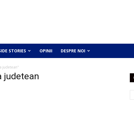
SIDE STORIES
OPINII
DESPRE NOI
a judetean"
 judetean