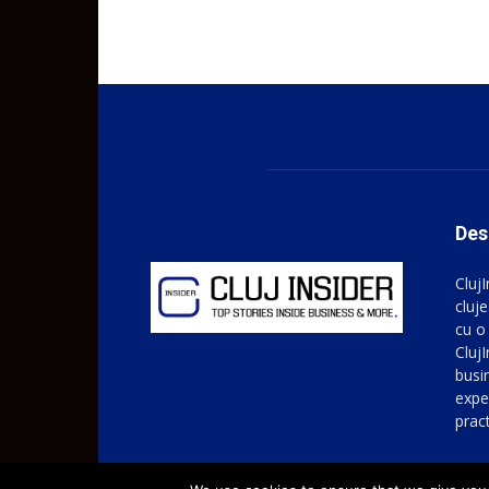
Des
Cluj
cluje
cu o
ClujI
busin
expe
prac