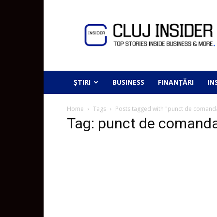
ȘTIRI
BUSINESS
FINANȚĂRI
IN
Home
Tags
Posts tagged with "punct de comand
Tag: punct de comanda