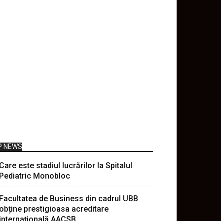
P NEWS
Care este stadiul lucrărilor la Spitalul
Pediatric Monobloc
Facultatea de Business din cadrul UBB
obține prestigioasa acreditare
internațională AACSB