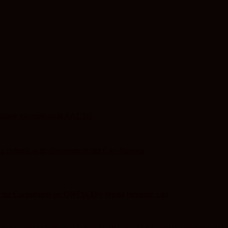
editare internațională AACSB
 cultural și de divertisment din Cluj-Napoca
f the Carpathians on UNESCO’s World Heritage List