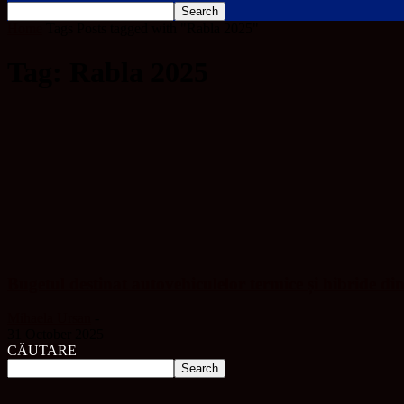
Home
Tags
Posts tagged with "Rabla 2025"
Tag: Rabla 2025
Bugetul destinat autovehiculelor termice și hibride d
Mihaela Ursan
-
31 October 2025
CĂUTARE