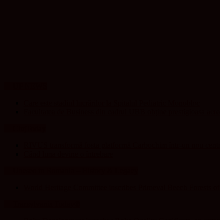
UP NEWS
Care este stadiul lucrărilor la Spitalul Pediatric Monobloc
Facultatea de Business din cadrul UBB obține prestigioasa acr
ClujToday
RIVUS transformă fosta platformă Carbochim într-un nou centru
Când luna devine o întrebare
Unesco in Romania – History & Legacy
World Heritage Committee inscribes Primeval Beech Forests o
Transylvania Today®