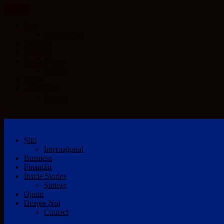
CLOSE
Știri
Internațional
Business
Finanțări
Inside Stories
Sinteze
Opinii
Despre Noi
Contact
Știri
Internațional
Business
Finanțări
Inside Stories
Sinteze
Opinii
Despre Noi
Contact