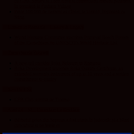
cu Gina, Smiley și Theo Rose și comercianți români parteneri,
în premieră la Fashion Village
Peste 100 000 de oameni au cântat, la Untold, împreună cu
Sting
Unesco in Romania – History & Legacy
World Heritage Committee inscribes Primeval Beech Forests
of the Carpathians on UNESCO’s World Heritage List
Transylvania Today®
A new rail corridor links Belgium to Romania
Roka Development launches Roka Quality Certificate, an
extended warranty instrument of up to 10 years and a written
commitment to quality
Sport in Cluj
CFR Cluj, umilită de Tromso
Arad 24 – Știri Conectate La Realitate
Bărbatul gelos din Șepreuș a fost trimis în judecată: și-a bătut
concubina și pe fetele ei