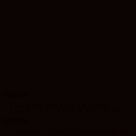
UP NEWS
120 000 de participanți la prima seară de Untold
Care este stadiul lucrărilor la Spitalul Pediatric Monobloc
ClujToday
Trendyol revine la UNTOLD 2026: Colecții capsulă lansate