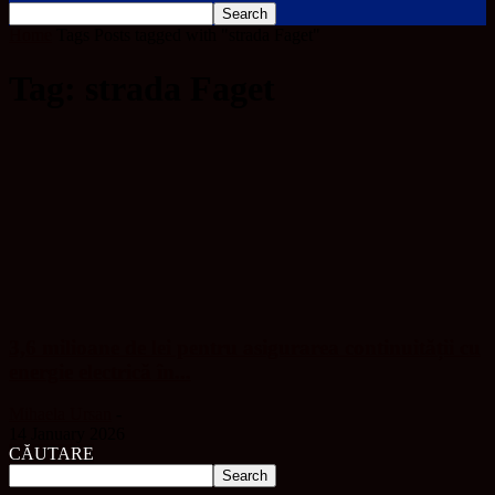
Home
Tags
Posts tagged with "strada Faget"
Tag: strada Faget
3,6 milioane de lei pentru asigurarea continuității cu
energie electrică în...
Mihaela Ursan
-
14 January 2026
CĂUTARE