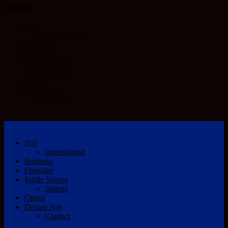
CLOSE
Știri
Internațional
Business
Finanțări
Inside Stories
Sinteze
Opinii
Despre Noi
Contact
Știri
Internațional
Business
Finanțări
Inside Stories
Sinteze
Opinii
Despre Noi
Contact