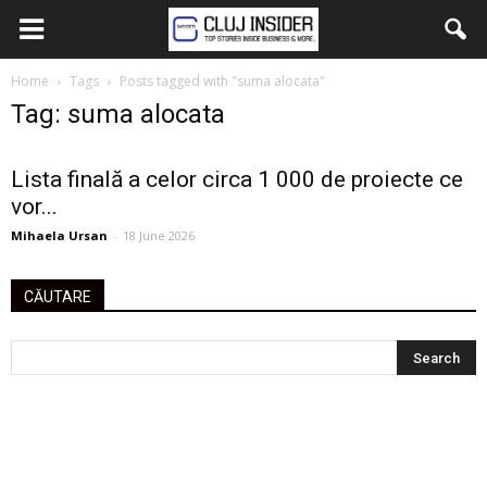
Home
Tags
Posts tagged with "suma alocata"
Tag: suma alocata
Lista finală a celor circa 1 000 de proiecte ce
vor...
Mihaela Ursan
-
18 June 2026
CĂUTARE