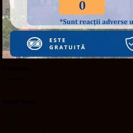
Comments
comments
Related posts:
Bilanțul infectărilor COVID-19 pentru ultimele 24 de ore
Situația COVID-19 la nivel național, pentru ultimele 24 de ore
Peste 34 000 de teste COVID-19, în ultimele 24 de ore, în țară
În ultimele 24 de ore s-au înregistrat 3 076 cazuri noi de COV