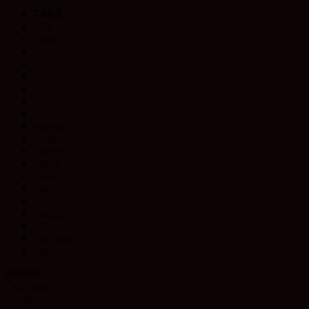
TAGS
ATI
bilant
boala
cazuri noi
coronavirus
COVID-19
decese
epidemie
evidenta
incidenta
infectie
masca
pandemie
rata
SARS-CoV-2
situatie
test
vaccinati
virus
SHARE
Facebook
Twitter