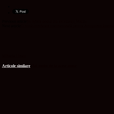
Previous article
Se reface podul din localitatea Macău
Next article
O nouă certificare internațională pentru Aeroportul Interna
Mihaela Ursan
Articole similare
Mai multe de la acest autor