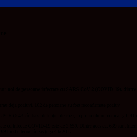
ore
cazuri noi de persoane infectate cu SARS-CoV-2 (COVID-19), dintre car
 erau deja pozitivi, 182 de persoane au fost reconfirmate pozitiv.
-PCR (6.435 în baza definiției de caz și a protocolului medical și 6.915 
ernate cu infecție COVID-19 este de 3.659. Dintre acestea, 639 sunt interna
69 fiind internați în secții și 4 la ATI.