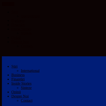
CLOSE
Știri
Internațional
Business
Finanțări
Inside Stories
Sinteze
Opinii
Despre Noi
Contact
Știri
Internațional
Business
Finanțări
Inside Stories
Sinteze
Opinii
Despre Noi
Contact