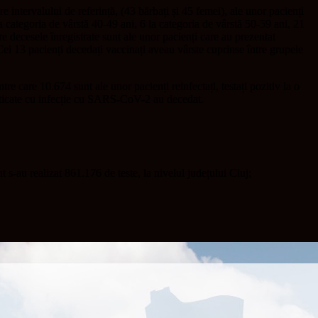
 intervalului de referință, (43 bărbați și 45 femei), ale unor pacienți
la categoria de vârstă 40-49 ani, 6 la categoria de vârstă 50-59 ani, 21
tre decesele înregistrate sunt ale unor pacienți care au prezentat
 Cei 13 pacienți decedați vaccinați aveau vârste cuprinse între grupele
 care 10.674 sunt ale unor pacienți reinfectați, testați pozitiv la o
osticate cu infecție cu SARS-CoV-2 au decedat.
 s-au realizat 861.176 de teste, la nivelul județului Cluj;