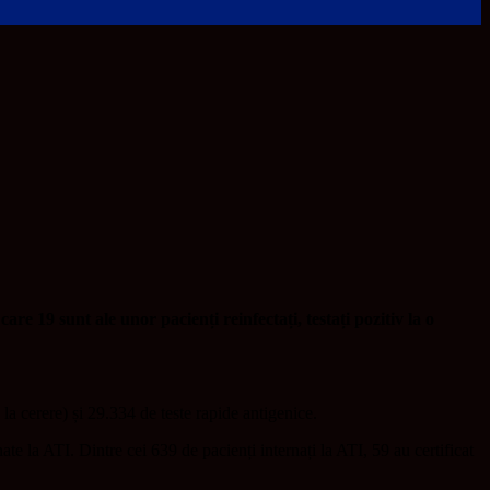
e 19 sunt ale unor pacienți reinfectați, testați pozitiv la o
la cerere) și 29.334 de teste rapide antigenice.
te la ATI. Dintre cei 639 de pacienți internați la ATI, 59 au certificat