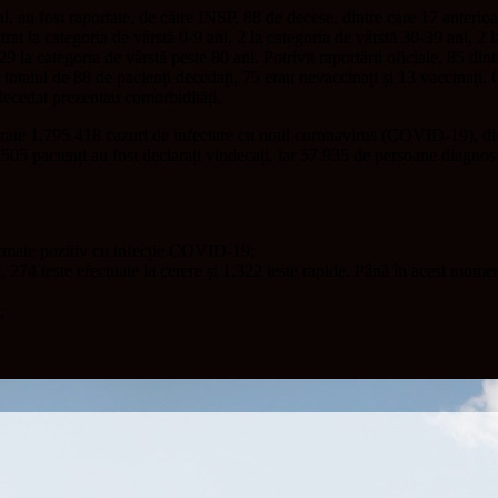
, au fost raportate, de către INSP, 88 de decese, dintre care 17 anterioare
trat la categoria de vârstă 0-9 ani, 2 la categoria de vârstă 30-39 ani, 2 
9 la categoria de vârstă peste 80 ani. Potrivit raportării oficiale, 85 din
n totalul de 88 de pacienți decedați, 75 erau nevaccinați și 13 vaccinați.
 decedat prezentau comorbidități.
rate 1.795.418 cazuri de infectare cu noul coronavirus (COVID-19), dintre
.505 pacienți au fost declarați vindecați, iar 57.935 de persoane diagn
firmate pozitiv cu infecție COVID-19;
 274 teste efectuate la cerere și 1.322 teste rapide. Până în acest moment
;