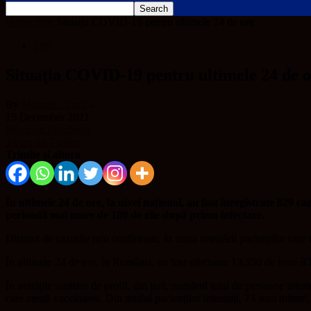
Home
Știri
Situația COVID-19 pentru ultimele 24 de ore
Știri
Situația COVID-19 pentru ultimele 24 de 
By
Mihaela Ursan
-
15 December 2021
Share on Facebook
Tweet on Twitter
Trimite și altora
În ultimele 24 de ore, la nivel național, au fost înregistrate 829 
perioadă mai mare de 180 de zile după prima infectare.
Distinct de cazurile nou confirmate, în urma retestării pacienților care
În ultimele 24 de ore, în România, au fost efectuate 13.350 de teste RT
În unitățile sanitare de profil, din țară, numărul total de persoane int
care atestă vaccinarea. Din totalul pacienților internați, 73 sunt minori, 