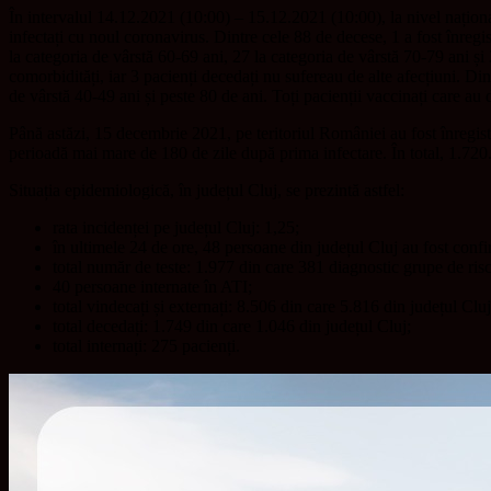
În intervalul 14.12.2021 (10:00) – 15.12.2021 (10:00), la nivel național
infectați cu noul coronavirus. Dintre cele 88 de decese, 1 a fost înregis
la categoria de vârstă 60-69 ani, 27 la categoria de vârstă 70-79 ani și 2
comorbidități, iar 3 pacienți decedați nu sufereau de alte afecțiuni. Di
de vârstă 40-49 ani și peste 80 de ani. Toți pacienții vaccinați care au
Până astăzi, 15 decembrie 2021, pe teritoriul României au fost înregist
perioadă mai mare de 180 de zile după prima infectare. În total, 1.720
Situația epidemiologică, în județul Cluj, se prezintă astfel:
rata incidenței pe județul Cluj: 1,25;
în ultimele 24 de ore, 48 persoane din județul Cluj au fost con
total număr de teste: 1.977 din care 381 diagnostic grupe de risc,
40 persoane internate în ATI;
total vindecați și externați: 8.506 din care 5.816 din județul Cluj
total decedați: 1.749 din care 1.046 din județul Cluj;
total internați: 275 pacienți.