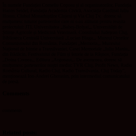
În numele Fundației Corneliu Coposu și al organizatorilor, Fundația
Hanns Seidel, Fundația Academia Civică, Asociația Cardinal Iuliu
Hossu, Clubul Monarhiștilor Clujeni și Via Cluj Tv,
doresc să
mulțumesc tuturor partenerilor care ni s-au alăturat pentru reușita
proiectului: JTI, Universitatea „Babeș-Bolyai„, Universității de
Științe Agricole și Medicină Veterinară, Consiliului Județean Cluj,
Biblioteca Centrală Universitară „Lucian Blaga„, Muzeul Ororilor
Comunismului din România, Fundației „Memoria„, Muzeului
Național de Istorie a Transilvaniei, Casei Memoriale „Iuliu Maniu„
din Bădăcin, Festivalului de Film și Istorie de la Râșnov, Fundația
„Doina Cornea„, Editura „Argonaut„. De asemenea, doresc să
mulțumesc partenerilor noștri media: TVR Cluj, Profit News, Radio
România Cultural, Radio Cluj, Radio Transilvania, Cluj Today”,
menționează Ion-Andrei Gherasim, prin intermediul comunicatului
de presă.
Comments
comments
Related posts: