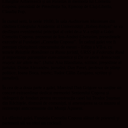
Liturghie Arhierească și un Parastas în memoria lui Corneliu
Coposu, prezidată de Preasfinția Sa, Episcop de Cluj-Gherla,
Claudiu Pop.
În cursul serii, la orele 19:00, în sala
Auditorium Maximum
din
clădirea Colegiului Academic al Universității „Babeș-Bolyai” se va
desfășura evenimentul principal al celei de-a V-a ediții a Galei
Corneliu Coposu, prezentat de Ion-Andrei Gherasim, președintele
executiv al Fundației „Corneliu Coposu”.
În cadrul galei vor fi
premiați câștigătorii concursului de eseuri – Ediția a VII-a, cu
temele
Relațiile României cu Rusia țaristă, URSS și Federația Rusă
și importanța garanțiilor euro-atlantice
și
De ce unele democrații
reușesc iar altele nu?
. (Juriu: Ana Blandiana, scriitor, președinte al
juriului; Doina Alexandru, jurnalist; Dan Pavel, profesor de științe
politice; Ioana Boca, istoric; Tudor Călin Zarojanu, scriitor și
jurnalist).
În cea de-a doua parte a galei, Maestrul Dan Grigore va susține un
concert extraordinar dedicat memoriei Seniorului Coposu și
strângerii de fonduri pentru reconstrucția casei lui Teodor Șușman
din Răchițele, distrusă de comuniști, și amenajarea sa ca muzeu al
rezistenței anticomuniste din Munții Apuseni.
La sfârșitul galei, Fundația Corneliu Coposu alături de prietenii și
partenerii săi va oferi un cocktail.