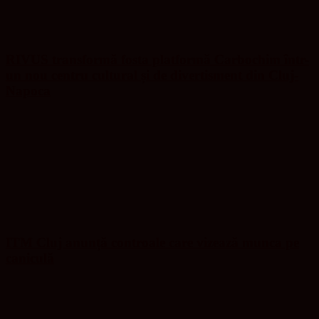
RIVUS transformă fosta platformă Carbochim într-
un nou centru cultural și de divertisment din Cluj-
Napoca
ITM Cluj anunță controale care vizează munca pe
caniculă