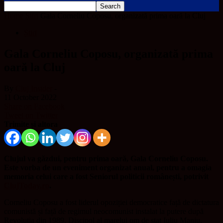
Home
Știri
Gala Corneliu Coposu, organizată prima oară la Cluj
Știri
Gala Corneliu Coposu, organizată prima
oară la Cluj
By
Cluj Insider
-
11 October 2022
Share on Facebook
Tweet on Twitter
Trimite și altora
Clujul va găzdui, pentru prima oară, Gala Corneliu Coposu.
Este vorba de un eveniment organizat anual, pentru a omagia
memoria celui care a fost Seniorul politicii românești, potrivit
ClujToday.ro
.
Corneliu Coposu a fost liderul opoziției democratice față de dictatura
comunistă și față de regimul neocomunist instalat la putere după
Revoluția din 1989. Discipol al marelui om de stat Iuliu Maniu,