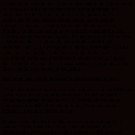
Corneliu Coposu a plătit cu 17 ani de închisoare politică atașamentul
său față de valorile democratice. Apoi, în condiții vitrege, el a
reorganizat PNȚCD, care a reintrat pe scena politică încă din
primele zile de după căderea comunismului, apoi a coagulat
Opoziția democratică în cadrul Convenției Democratice din
România, coaliție care a avut un rol esențial în tranziția României
spre democrație. Corneliu Coposu a fost legat profund de Cluj. El a
absolvit Facultatea de Drept din cadrul Universității Regele
Ferdinand I din Cluj, a fost sportiv la clubul Universitatea Cluj și a
activat ca ziarist în Cluj, înainte de a se muta în București. Acesta
este motivul pentru care președintele Fundației Corneliu Coposu,
Ion-Andrei Gherasim, a decis să organizeze Gala Corneliu Coposu
în acest an în orașul studenției Seniorului.
Iată comunicatul primit din partea Fundației Corneliu Coposu:
”Fundația Corneliu Coposu, încă de la înființarea sa în anul 1996, și-
a propus promovarea culturii memoriei și a istoriei, atragerea,
pregătirea și perfecționarea tinerilor în procesul educational de
cunoaștere și analiză a fenomenului intitulat “comunismul în
România”, precum și editarea de cărți.
În baza acestui deziderat, fundația noastră a organizat anual un
concurs de eseuri dedicat elevilor și studenților români de
pretutindeni, a promovat și a susținut editarea de cărți de istorie,