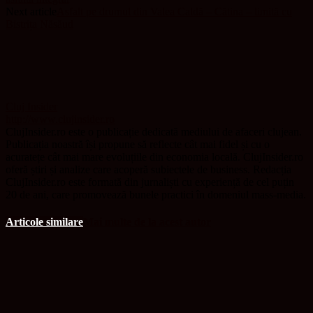
Next article
Asfalt pe drumul din Valea Caldă – Cătina – limită cu
Bistrița Năsăud
Cluj Insider
http://www.clujinsider.ro
ClujInsider.ro este o publicație dedicată mediului de afaceri clujean.
Publicația noastră își propune să reflecte cât mai fidel și cu o
acuratețe cât mai mare evoluțiile din economia locală. ClujInsider.ro
oferă știri și analize care acoperă subiectele de business. Redacția
ClujInsider.ro este formată din jurnaliști cu experiență de cel puțin
20 de ani, care promovează bunele practici în domeniul mass-media.
Articole similare
Mai multe de la acest autor