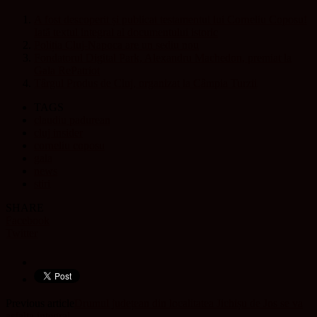
A fost descoperit și publicat testamentul lui Corneliu Coposu!
Iată textul integral al documentului istoric
Poliția Cluj-Napoca are un sediu nou
Fondatorul Digital Park, Alexandru Machedon, premiat la
Gala RePatriot
Târgul Produs de Cluj, organizat la Câmpia Turzii
TAGS
claudiu padurean
cluj insider
corneliu coposu
gala
news
stiri
SHARE
Facebook
Twitter
Previous article
Drumul județean din localitatea Jichișu de Jos se va
asfalta integral