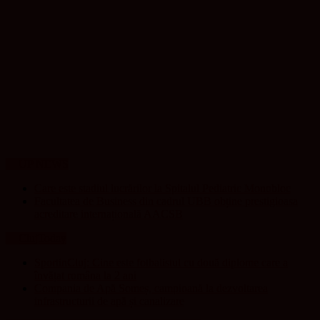
UP NEWS
Care este stadiul lucrărilor la Spitalul Pediatric Monobloc
Facultatea de Business din cadrul UBB obține prestigioasa
acreditare internațională AACSB
ClujToday
SportinCluj: Cine este fotbalistul cu două diplome care a
învățat româna la 2 ani
Compania de Apă Someș, campioană la dezvoltarea
infrastructurii de apă și canalizare