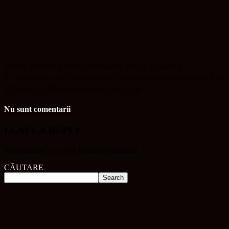
Roka Development lansează Roka Quality
Certificate, un instrument de garanții extinse până la
10 ani și calitate asumată în scris
Nu sunt comentarii
LEAVE A REPLY
You must be
logged in
to post a comment.
CĂUTARE