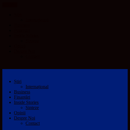
CLOSE
Știri
Internațional
Business
Finanțări
Inside Stories
Sinteze
Opinii
Despre Noi
Contact
Știri
Internațional
Business
Finanțări
Inside Stories
Sinteze
Opinii
Despre Noi
Contact