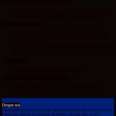
Unesco in Romania – History & Legacy
World Heritage Committee inscribes Primeval Beech Forests
of the Carpathians on UNESCO’s World Heritage List
Transylvania Today®
Roka Development launches Roka Quality Certificate, an
extended warranty instrument of up to 10 years and a written
commitment to quality
WDP confirms 2026 outlook as project pipeline reaches EUR
760 million
Sport in Cluj
CFR Cluj, pregătit pentru duelul cu Tromso
Arad 24 – Știri Conectate La Realitate
Cine nu respectă, plătește: zeci de șoferi de TIR au fost
amendați
Despre noi
ClujInsider.ro este o publicație dedicată mediului de afaceri clujean.
Publicația noastră își propune să reflecte cât mai fidel și cu o