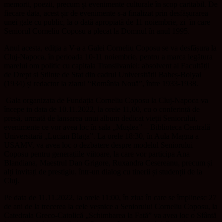
memorii, poezii, precum și evenimente culturale în scop caritabil. De
fiecare data, acest șir de evenimente s-a finalizat prin desfășurarea
unei gale cu public, la o dată apropiată de 11 noiembrie, zi
în care
Seniorul Corneliu Coposu a plecat la Domnul în anul 1995.
Anul acesta, ediția a V-a a Galei Corneliu Coposu se va desfășura la
Cluj-Napoca, în perioada 10-11 noiembrie, pentru a marca legătura
marelui om politic cu capitala Transilvaniei: absolvent al Facultății
de Drept și Științe de Stat din cadrul Universității Babeș-Bolyai
(1934) și redactor la ziarul “România Nouă”, între 1933-1938.
Gala organizata de Fundația Corneliu Coposu la Cluj-Napoca va
începe in data de 10.11.2022, la orele 11,00, cu o conferință de
presă, urmată de lansarea unui album dedicat vieții Seniorului,
evenimente ce vor avea loc în sala „Mușlea” – Biblioteca Centrală
Universitară „Lucian Blaga”. La orele 18:30, în Aula Magna a
USAMV, va avea loc o dezbatere despre modelul Seniorului
Coposu pentru generațiile viitoare, la care vor participa Ana
Blandiana, Maestrul Dan Grigore, Ruxandra Cesereanu, precum și
alți invitați de prestigiu, într-un dialog cu tinerii și studenții de la
Cluj.
Pe data de 11.11.2022, la orele 11:00, în ziua în care se împlinesc 27
de ani de la trecerea la cele veșnice a Seniorului Corneliu Coposu, la
Catedrala Greco-Catolică „Schimbarea la Față” va avea loc o Sfântă