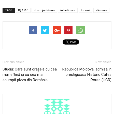
TAGS
DJ 151C
drum judetean
intretinere
lucrari
Viisoara
Previous article
Next article
Studiu: Care sunt orașele cu cea
Republica Moldova, admisă în
mai ieftină și cu cea mai
prestigioasa Historic Cafes
scumpă pizza din România
Route (HCR)