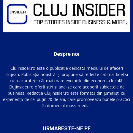
Despre noi
ClujInsider.ro este o publicație dedicată mediului de afaceri
clujean. Publicația noastră își propune să reflecte cât mai fidel și
cu o acuratețe cât mai mare evoluțiile din economia locală.
ClujInsider.ro oferă știri și analize care acoperă subiectele de
business. Redacția ClujInsider.ro este formată din jurnaliști cu
experiență de cel puțin 20 de ani, care promovează bunele practici
în domeniul mass-media.
URMARESTE-NE PE