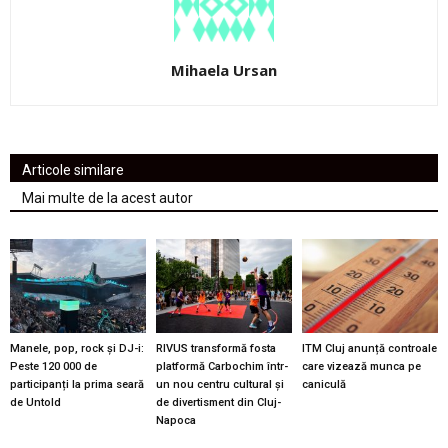
Mihaela Ursan
Articole similare
Mai multe de la acest autor
Manele, pop, rock și DJ-i:
RIVUS transformă fosta
ITM Cluj anunță controale
Peste 120 000 de
platformă Carbochim într-
care vizează munca pe
participanți la prima seară
un nou centru cultural și
caniculă
de Untold
de divertisment din Cluj-
Napoca