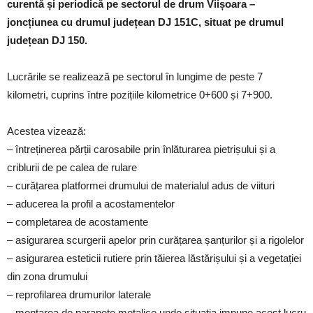
curentă și periodică pe sectorul de drum Viișoara –
joncțiunea cu drumul județean DJ 151C, situat pe drumul
județean DJ 150.
Lucrările se realizează pe sectorul în lungime de peste 7
kilometri, cuprins între pozițiile kilometrice 0+600 și 7+900.
Acestea vizează:
– întreținerea părții carosabile prin înlăturarea pietrișului și a
criblurii de pe calea de rulare
– curățarea platformei drumului de materialul adus de viituri
– aducerea la profil a acostamentelor
– completarea de acostamente
– asigurarea scurgerii apelor prin curățarea șanțurilor și a rigolelor
– asigurarea esteticii rutiere prin tăierea lăstărișului și a vegetației
din zona drumului
– reprofilarea drumurilor laterale
– montarea de parapete metalice unde situația impune acest lucru