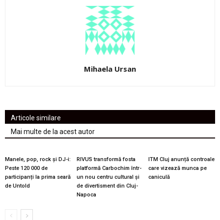
Mihaela Ursan
Articole similare
Mai multe de la acest autor
Manele, pop, rock și DJ-i:
RIVUS transformă fosta
ITM Cluj anunță controale
Peste 120 000 de
platformă Carbochim într-
care vizează munca pe
participanți la prima seară
un nou centru cultural și
caniculă
de Untold
de divertisment din Cluj-
Napoca